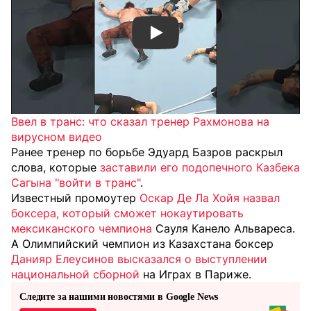
Смотреть видео YouTube
Ввел в транс: что сказал тренер Рахмонова на
вирусном видео
Ранее тренер по борьбе Эдуард Базров раскрыл
слова, которые
заставили его подопечного Казбека
Сагына "войти в транс"
.
Известный промоутер
Оскар Де Ла Хойя назвал
боксера, который сможет нокаутировать
мексиканского чемпиона
Сауля Канело Альвареса.
А Олимпийский чемпион из Казахстана боксер
Данияр Елеусинов высказался о выступлении
национальной сборной
на Играх в Париже.
Следите за нашими новостями в Google News