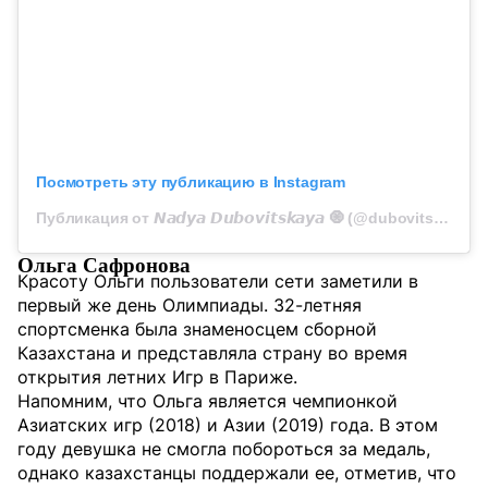
Посмотреть эту публикацию в Instagram
Публикация от 𝙉𝙖𝙙𝙮𝙖 𝘿𝙪𝙗𝙤𝙫𝙞𝙩𝙨𝙠𝙖𝙮𝙖 🧿 (@dubovitskaya_nadya)
Ольга Сафронова
Красоту Ольги пользователи сети заметили в
первый же день Олимпиады. 32-летняя
спортсменка была знаменосцем сборной
Казахстана и представляла страну во время
открытия летних Игр в Париже.
Напомним, что Ольга является чемпионкой
Азиатских игр (2018) и Азии (2019) года. В этом
году девушка не смогла побороться за медаль,
однако казахстанцы поддержали ее, отметив, что