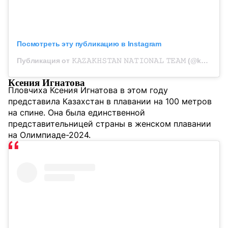
Посмотреть эту публикацию в Instagram
Публикация от 𝙺𝙰𝚉𝙰𝙺𝙷𝚂𝚃𝙰𝙽 𝙽𝙰𝚃𝙸𝙾𝙽𝙰𝙻 𝚃𝙴𝙰𝙼 (@kazteam_official)
Ксения Игнатова
Пловчиха Ксения Игнатова в этом году
представила Казахстан в плавании на 100 метров
на спине. Она была единственной
представительницей страны в женском плавании
на Олимпиаде-2024.