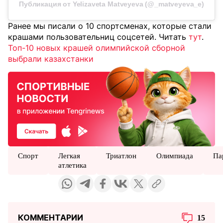
Публикация от Yelizaveta Matveyeva (@_matveyeva_e)
Ранее мы писали о 10 спортсменах, которые стали
крашами пользовательниц соцсетей. Читать
тут
.
Топ-10 новых крашей олимпийской сборной
выбрали казахстанки
Спорт
Легкая
Триатлон
Олимпиада
Па
атлетика
КОММЕНТАРИИ
15