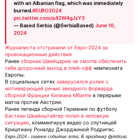
with an Albanian flag, which was immediately
burned.
#EURO2024
pic.twitter.com/a42W4gJzY3
— Based Serbia (@SerbiaBased)
June 16,
2024
Журналиста отстранили от Евро-2024 за
провокационные действия
Ранее
сборная Швейцарии не смогла обеспечить
себе досрочный выход в плей-офф
чемпионата
Европы.
В социальных сетях
завирусился ролик с
мотивирующей речью звездного форварда
сборной Франции Килиана Мбаппе
в перерыве
матча против Австрии.
Ранее легенда сборной Германии по футболу
Бастиан Швайнштайгер попал в неловкую
ситуацию
, комментируя видео со спутницей
Криштиану Роналду Джорджиной Родригес.
Евро-2024 - главное событие лета. К празднику футбола