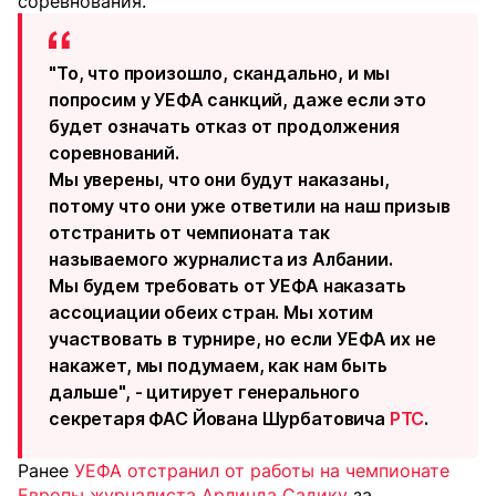
соревнования.
"То, что произошло, скандально, и мы
попросим у УЕФА санкций, даже если это
будет означать отказ от продолжения
соревнований.
Мы уверены, что они будут наказаны,
потому что они уже ответили на наш призыв
отстранить от чемпионата так
называемого журналиста из Албании.
Мы будем требовать от УЕФА наказать
ассоциации обеих стран. Мы хотим
участвовать в турнире, но если УЕФА их не
накажет, мы подумаем, как нам быть
дальше", - цитирует генерального
секретаря ФАС Йована Шурбатовича
РТС
.
Ранее
УЕФА отстранил от работы на чемпионате
Европы журналиста Арлинда Садику
за