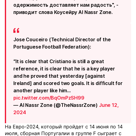
одержимость доставляет нам радость", -
приводит слова Коусейру Al Nassr Zone.
Jose Couceiro (Technical Director of the
Portuguese Football Federation):
“It is clear that Cristiano is still a great
reference, it is clear that he is a key player
and he proved that yesterday [against
Ireland] and scored two goals. It is difficult for
another player like him…
pic.twitter.com/BqOmPzSH99
— Al Nassr Zone (@TheNassrZone)
June 12,
2024
На Евро-2024, который пройдет с 14 июня по 14
июля, сборная Португалии в группе F сыграет с