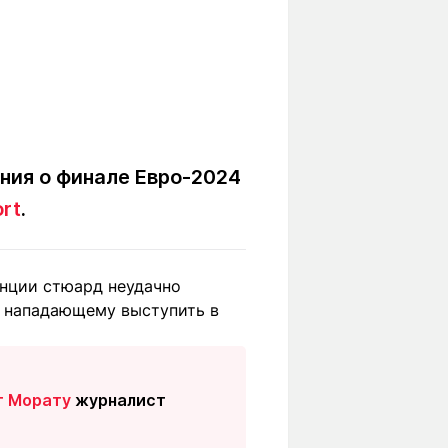
ния о финале Евро-2024
ort
.
анции стюард неудачно
ь нападающему выступить в
т Морату
журналист