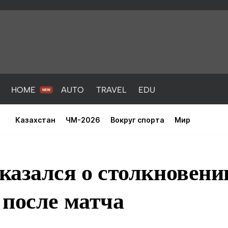
HOME
AUTO
TRAVEL
EDU
Казахстан
ЧМ-2026
Вокруг спорта
Мир
азался о столкновени
 после матча
PORT
HEALTH
HOME
AUTO
Новости
порт
Новости
Новости