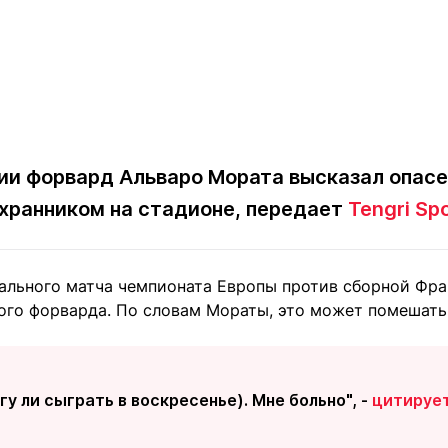
ии форвард Альваро Мората высказал опасе
охранником на стадионе, передает
Tengri Sp
ального матча чемпионата Европы против сборной Фр
кого форварда. По словам Мораты, это может помешат
гу ли сыграть в воскресенье). Мне больно", -
цитируе