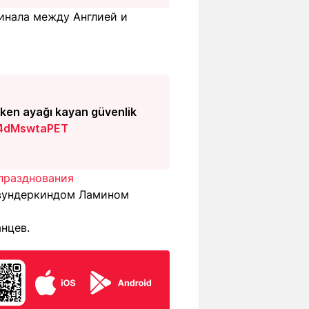
финала между Англией и
rken ayağı kayan güvenlik
m/4dMswtaPET
празднования
вундеркиндом Ламином
нцев.