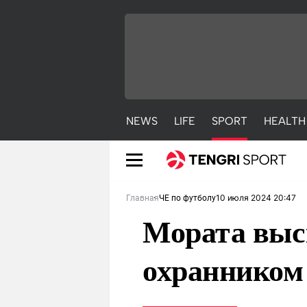
NEWS
LIFE
SPORT
HEALTH
10 июля 2024 20:47
Главная
ЧЕ по футболу
Мората выск
охранником
NEWS
LIFE
S
Новости
Красиво
С