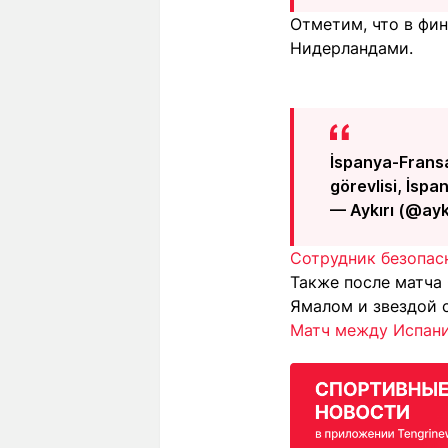
Отметим, что в фи
Нидерландами.
İspanya-Fransa
görevlisi, İspa
— Aykırı (@ay
Сотрудник безопас
Также после матча
Ямалом и звездой 
Матч между Испани