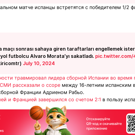
нальном матче испанцы встретятся с победителем 1/2 
 maçı sonrası sahaya giren taraftarları engellemek iste
nyol futbolcu Alvaro Morata’yı sakatladı.
pic.twitter.co
kiricomtr)
July 10, 2024
ности травмировал лидера сборной Испании во время 
СМИ рассказали о ссоре
между 16-летним испанским 
сборной Франции Адриеном Рабьо.
ей и Францией завершился со счетом 2:1
в пользу испа