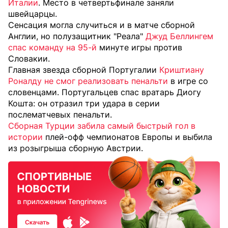
Италии
. Место в четвертьфинале заняли
швейцарцы.
Сенсация могла случиться и в матче сборной
Англии, но полузащитник "Реала"
Джуд Беллингем
спас команду на 95-й
минуте игры против
Словакии.
Главная звезда сборной Португалии
Криштиану
Роналду не смог реализовать пенальти
в игре со
словенцами. Португальцев спас вратарь Диогу
Кошта: он отразил три удара в серии
послематчевых пенальти.
Сборная Турции забила самый быстрый гол в
истории
плей-офф чемпионатов Европы и выбила
из розыгрыша сборную Австрии.