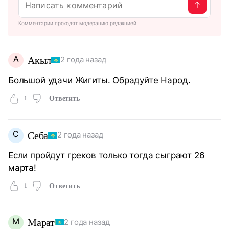
Комментарии проходят модерацию редакцией
А
Акыл
2 года назад
Большой удачи Жигиты. Обрадуйте Народ.
1
Ответить
С
Себа
2 года назад
Если пройдут греков только тогда сыграют 26
марта!
1
Ответить
М
Марат
2 года назад