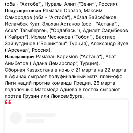
(оба - "Актобе"), Нуралы Алип ("Зенит", Россия).
Рамазан Оразов, Максим
Полузащитники:
Самородов (оба - "Актобе"), Абзал Байсебеков,
Исламбек Куат, Эльхан Астанов (все - "Астана"),
Асхат Тагыберген, ("Ордабасы"), Адилет Садыбеков
("Кайрат"), Ислам Чесноков ("Тобол"), Бахтиер
Зайнутдинов ("Бешикташ", Турция), Александр Зуев
("Арсенал", Россия).
Рамазан Каримов ("Астана"), Абат
Нападающие:
Аймбетов ("Адана Демирспор", Турция).
Сборная Казахстана в ночь с 21 марта на 22 марта
в Афинах сыграет полуфинальный матч плей-офф
Лиги наций против команды Греции. 26 марта
подопечные Магомеда Адиева в гостях сыграют
против Грузии или Люксембурга.