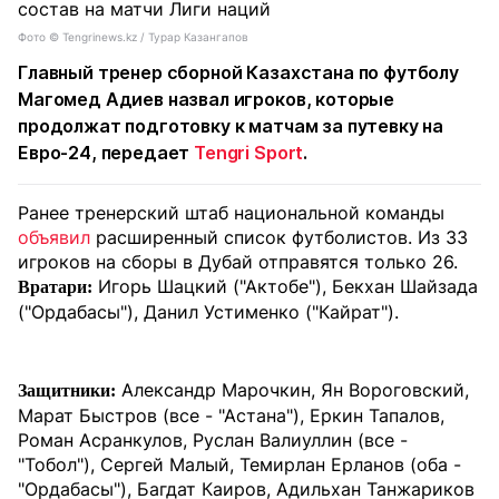
Фото ©️ Tengrinews.kz / Турар Казангапов
Главный тренер сборной Казахстана по футболу
Магомед Адиев назвал игроков, которые
продолжат подготовку к матчам за путевку на
Евро-24, передает
Tengri Sport
.
Ранее тренерский штаб национальной команды
объявил
расширенный список футболистов. Из 33
игроков на сборы в Дубай отправятся только 26.
Игорь Шацкий ("Актобе"), Бекхан Шайзада
Вратари:
("Ордабасы"), Данил Устименко ("Кайрат").
Александр Марочкин, Ян Вороговский,
Защитники:
Марат Быстров (все - "Астана"), Еркин Тапалов,
Роман Асранкулов, Руслан Валиуллин (все -
"Тобол"), Сергей Малый, Темирлан Ерланов (оба -
"Ордабасы"), Багдат Каиров, Адильхан Танжариков