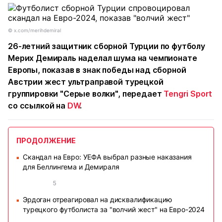
©️ x.com/merihdemiral
26-летний защитник сборной Турции по футболу
Мерих Демираль наделал шума на чемпионате
Европы, показав в знак победы над сборной
Австрии жест ультраправой турецкой
группировки "Серые волки", передает
Tengri Sport
со ссылкой на
DW
.
ПРОДОЛЖЕНИЕ
Скандал на Евро: УЕФА выбрал разные наказания
■
для Беллингема и Демираля
5
Эрдоган отреагировал на дисквалификацию
■
турецкого футболиста за "волчий жест" на Евро-2024