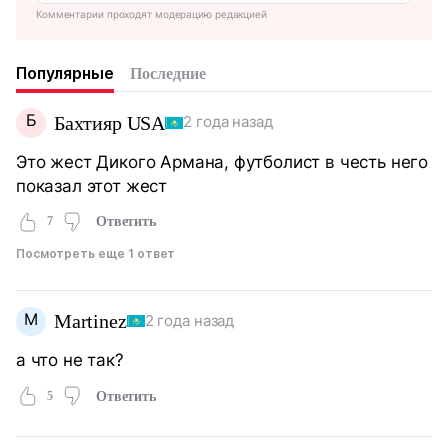
Комментарии проходят модерацию редакцией
Популярные
Последние
Б
Бахтияр USA
2 года назад
Это жест Дикого Армана, футболист в честь него
показал этот жест
7
Ответить
Посмотреть еще 1 ответ
M
Martinez
2 года назад
а что не так?
5
Ответить