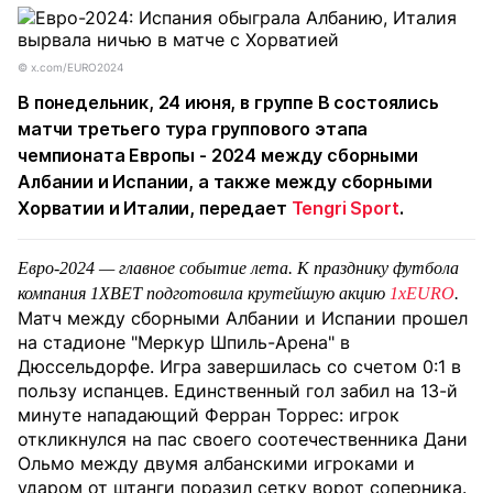
©️ x.com/EURO2024
В понедельник, 24 июня, в группе В состоялись
матчи третьего тура группового этапа
чемпионата Европы - 2024 между сборными
Албании и Испании, а также между сборными
Хорватии и Италии, передает
Tengri Sport
.
Евро-2024 — главное событие лета. К празднику футбола
компания 1XBET подготовила крутейшую
акцию
1xEURO
.
Матч между сборными Албании и Испании прошел
на стадионе "Меркур Шпиль-Арена" в
Дюссельдорфе. Игра завершилась со счетом 0:1 в
пользу испанцев. Единственный гол забил на 13-й
минуте нападающий Ферран Торрес: игрок
откликнулся на пас своего соотечественника Дани
Ольмо между двумя албанскими игроками и
ударом от штанги поразил сетку ворот соперника.