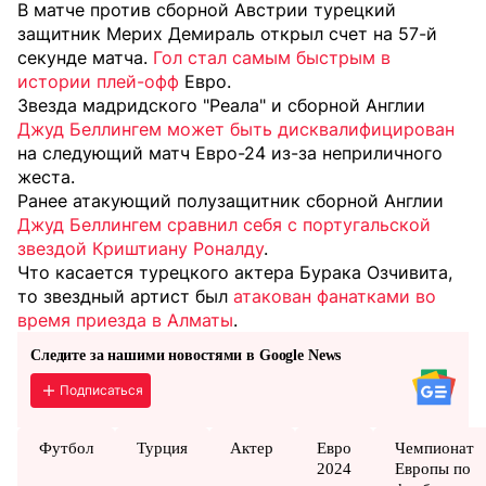
В матче против сборной Австрии турецкий
защитник Мерих Демираль открыл счет на 57-й
секунде матча.
Гол стал самым быстрым в
истории плей-офф
Евро.
Звезда мадридского "Реала" и сборной Англии
Джуд Беллингем может быть дисквалифицирован
на следующий матч Евро-24 из-за неприличного
жеста.
Ранее атакующий полузащитник сборной Англии
Джуд Беллингем сравнил себя с португальской
звездой Криштиану Роналду
.
Что касается турецкого актера Бурака Озчивита,
то звездный артист был
атакован фанатками во
время приезда в Алматы
.
Следите за нашими новостями в Google News
Подписаться
Футбол
Турция
Актер
Евро
Чемпионат
2024
Европы по