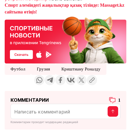
Спорт әлеміндегі жаңалықтар қазақ тілінде: Massaget.kz
сайтына өтіңіз!
Футбол
Грузия
Криштиану Роналду
КОММЕНТАРИИ
1
Комментарии проходят модерацию редакцией