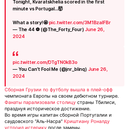
Tonight, Kvaratskhelia scored in the first
minute vs Portugal…🤯
What a story!🤩
pic.twitter.com/3M1BzalFBr
— The 44 ⚽️ (@The_Forty_Four)
June 26,
2024
pic.twitter.com/DTgTN0kB3o
— You Can’t Fool Me (@jnr_blinq)
June 26,
2024
Сборная Грузии по футболу вышла в плей-офф
чемпионата Европы на своем дебютном турнире.
Фанаты парализовали столицу
страны Тбилиси,
празднуя историческое достижение.
Во время игры капитан сборной Португалии и
саудовского "Аль-Насра"
Криштиану Роналду
устроил истерику
после замены.