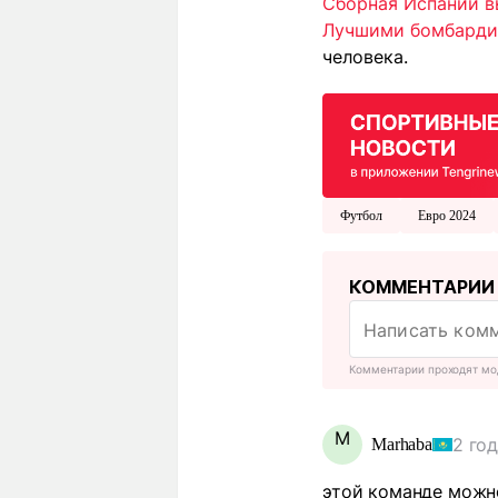
Сборная Испании в
Лучшими бомбарди
человека.
Футбол
Евро 2024
КОММЕНТАРИИ
Комментарии проходят мо
М
2 го
Мarhaba
этой команде можн