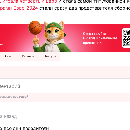
ыиграла четвертый Евро
и стала самой титулованной 
рами Евро-2024
стали сразу два представителя сборн
Видео
Испания
Цензура
дерацию редакцией
да назад
о всё они победители