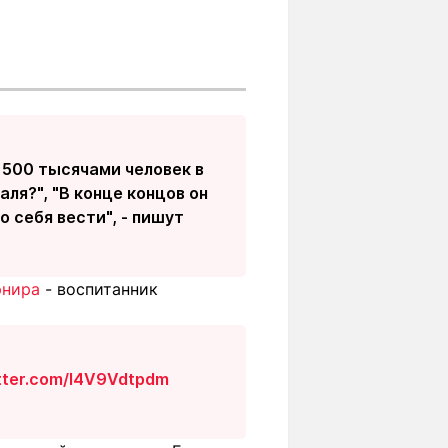
 500 тысячами человек в
аля?", "В конце концов он
о себя вести", - пишут
рнира
- воспитанник
itter.com/l4V9Vdtpdm