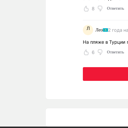
8
Ответить
Л
2 года н
Лео
На пляже в Турции
6
Ответить