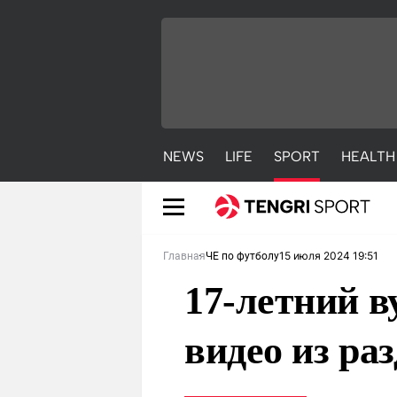
NEWS
LIFE
SPORT
HEALTH
15 июля 2024 19:51
Главная
ЧЕ по футболу
17-летний в
видео из ра
NEWS
LIFE
S
Новости
Красиво
С