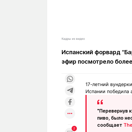
Кадры из видео
Испанский форвард "Ба
эфир посмотрело более
17-летний вундерк
Испании победила а
"Перевернув к
пиво, было не
сообщает
The
2