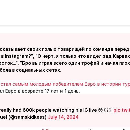
показывает своих голых товарищей по команде перед
в Instagram?", "О черт, я только что видел зад Карвах
сток...", "Бро выиграл всего один трофей и начал плох
бола в социальных сетях.
 стал самым молодым победителем Евро в истории ту
л Евро в возрасте 17 лет и 1 день.
eally had 600k people watching his IG live 😳🇪🇸
pic.tw
muel (@samskidkess)
July 14, 2024