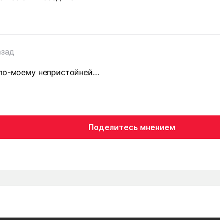
азад
 по-моему непристойней…
Поделитесь мнением