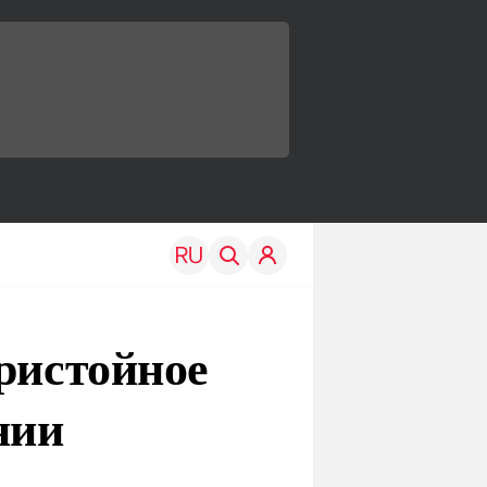
ристойное
нии
TRAVEL
EDU
Моя страна
Новости