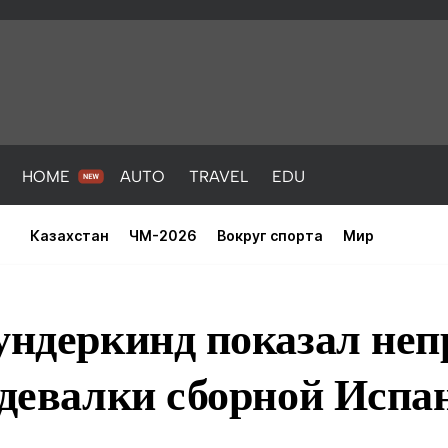
HOME
AUTO
TRAVEL
EDU
Казахстан
ЧМ-2026
Вокруг спорта
Мир
ундеркинд показал неп
здевалки сборной Испа
PORT
HEALTH
HOME
AUTO
Новости
порт
Новости
Новости