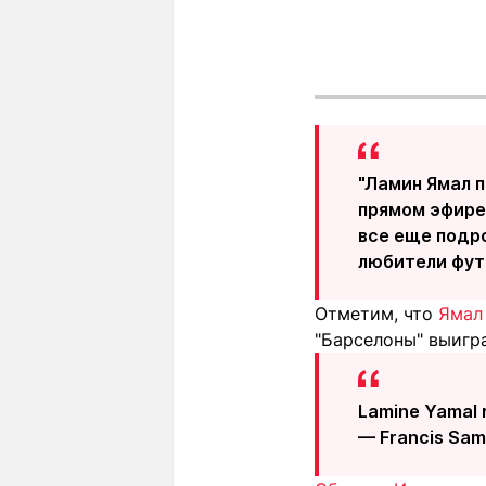
"Ламин Ямал 
прямом эфире 
все еще подро
любители фут
Отметим, что
Ямал
"Барселоны" выигра
Lamine Yamal r
— Francis Sa