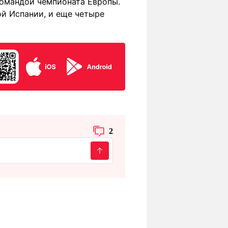
командой чемпионата Европы
.
ой Испании, и еще четыре
2