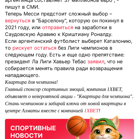
аргентинца составляет 37 миллионов евро", -
пишут в СМИ.
Теперь Месси предстоит сложный выбор –
вернуться
в "Барселону", которую он покинул в
2021 году, или
отправиться
на заработки в
Саудовскую Аравию к Криштиану Роналду.
Если аргентинский футболист выберет Каталонию,
то
рискует остаться
без Лиги чемпионов в
следующем году. Есть и еще одно препятствие:
президент Ла Лиги Хавьер Тебас
заявил
, что не
собирается менять правила ради возвращения
нападающего.
Квартира для чемпиона!
Главный спонсор спортивных эмоций, компания 1XBET,
объявляет о невероятной акции - "Квартира для чемпиона".
Стань чемпионом и забирай ключи от новой квартиры в
центре Алматы вместе с компанией
1XBET
!