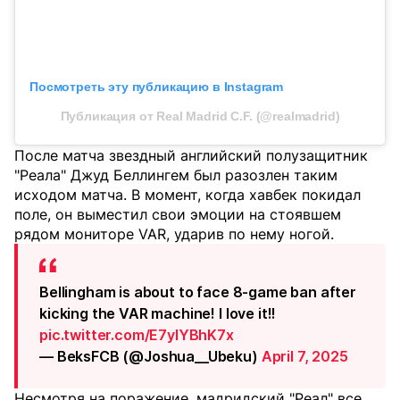
Посмотреть эту публикацию в Instagram
Публикация от Real Madrid C.F. (@realmadrid)
После матча звездный английский полузащитник
"Реала" Джуд Беллингем был разозлен таким
исходом матча. В момент, когда хавбек покидал
поле, он выместил свои эмоции на стоявшем
рядом мониторе VAR, ударив по нему ногой.
Bellingham is about to face 8-game ban after
kicking the VAR machine! I love it!!
pic.twitter.com/E7ylYBhK7x
— BeksFCB (@Joshua__Ubeku)
April 7, 2025
Несмотря на поражение, мадридский "Реал" все