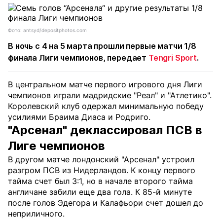
Фото: antsyd/depositphotos.com
В ночь с 4 на 5 марта прошли первые матчи 1/8
финала Лиги чемпионов, передает
Tengri Sport
.
В центральном матче первого игрового дня Лиги
чемпионов играли мадридские "Реал" и "Атлетико".
Королевский клуб одержал минимальную победу
усилиями Браима Диаса и Родриго.
"Арсенал" деклассировал ПСВ в
Лиге чемпионов
В другом матче лондонский "Арсенал" устроил
разгром ПСВ из Нидерландов. К концу первого
тайма счет был 3:1, но в начале второго тайма
англичане забили еще два гола. К 85-й минуте
после голов Эдегора и Калафьори счет дошел до
неприличного.