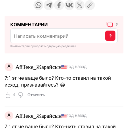
КОММЕНТАРИИ
2
Комментарии проходят модерацию редакцией
А
АйТеке_Жарайсын
год назад
7:1 эт че ваще было? Кто-то ставил на такой
исход, признавайтесь? 😂
0
Ответить
А
АйТеке_Жарайсын
год назад
7:1 эт че ваще было? Кто-нить ставил на такой