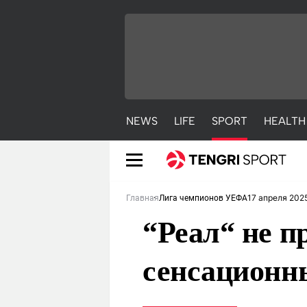
NEWS
LIFE
SPORT
HEALTH
17 апреля 202
Главная
Лига чемпионов УЕФА
“Реал“ не п
сенсационн
NEWS
LIFE
S
Новости
Красиво
С