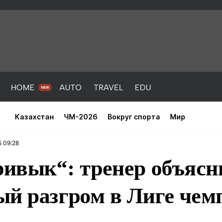
HOME
AUTO
TRAVEL
EDU
Казахстан
ЧМ-2026
Вокруг спорта
Мир
5 09:28
ривык“: тренер объясн
ый разгром в Лиге чем
PORT
HEALTH
HOME
AUTO
Новости
порт
Новости
Новости