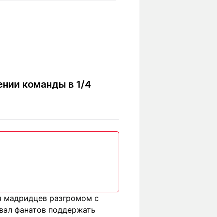
Вокруг света
Образование
Путевые
Учебные
заметки
заведения
Маршруты
ты
Заилийского
Алатау
нии команды в 1/4
Светлая тема
Мы в социальных сетях
я мадридцев разгромом с
звал фанатов поддержать