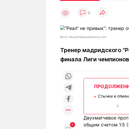
Статьи
Выгодно
В
8
Погода
Полезно
Т
Спецпроекты
Любопытно
Л
ч
Рейтинги
Гороскопы
Фото: Musiu0/depositphotos.com
Рецепты
Тренер мадридского "Р
финала Лиги чемпионов
О проекте
ПРОДОЛЖЕН
Редакция
Ре
Стычки и отмен
+7 (777) 001 44 99
■
4
Двухматчевое прот
общим счетом 1:5 (
8