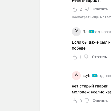
Реал Мадрида.
2
Ответить
Посмотреть еще 4 отве
Э
год наза
Эля
Если бы даже был н
победе!
1
Ответить
A
год на
asylan
нет старый гварди, 
молодеж наелис ха
0
Ответить