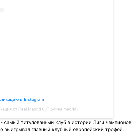
бликацию в Instagram
кация от Real Madrid C.F. (@realmadrid)
- самый титулованный клуб в истории Лиги чемпионов 
не выигрывал главный клубный европейский трофей.