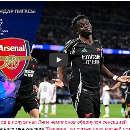
Смотреть видео YouTube
ход в полуфинал Лиги чемпионов обернулся сенсацией
финале мюнхенская
"Бавария" по сумме двух матчей ус