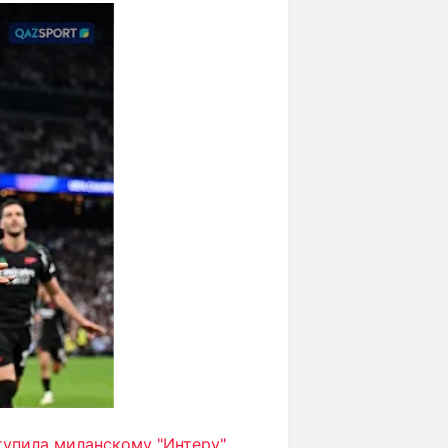
тупила миланскому "Интеру"
.