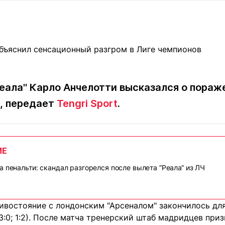
Статьи
округ спорта
Статьи
Полезное
ренды
Блоги
ига
Обзоры
емпионов
Спецпроек
еала" Карло Анчелотти высказался о пораже
, передает
Tengri Sport
.
Контакты редакции
Вакансии
Реклама
Пресс-центр
ИЕ
клама
а пенальти: скандал разгорелся после вылета “Реала“ из ЛЧ
+7 (700) 3 888 188
ивостояние с лондонским "Арсеналом" закончилось дл
3:0; 1:2). После матча тренерский штаб мадридцев при