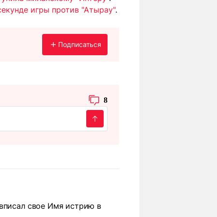
секунде игры против "Атырау"
.
Подписаться
8
 вписал свое Имя истрию в