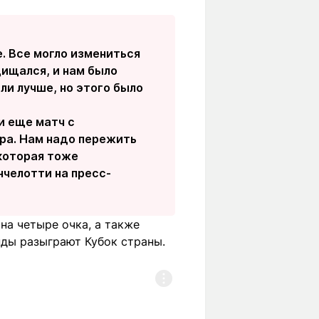
е. Все могло измениться
щищался, и нам было
ли лучше, но этого было
и еще матч с
ира. Нам надо пережить
 которая тоже
нчелотти на пресс-
на четыре очка, а также
нды разыграют Кубок страны.