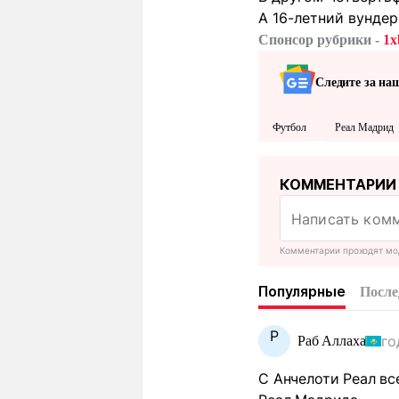
А 16-летний вунде
Спонсор рубрики -
1x
Следите за на
Футбол
Реал Мадрид
КОММЕНТАРИИ
Комментарии проходят мо
Популярные
После
Р
го
Раб Аллаха
С Анчелоти Реал вс