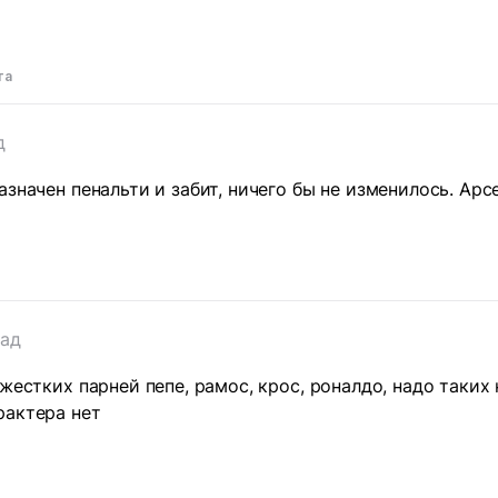
та
д
азначен пенальти и забит, ничего бы не изменилось. Ар
зад
жестких парней пепе, рамос, крос, роналдо, надо таких 
рактера нет