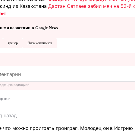
ркинд из Казахстана
Дастан Сатпаев забил мяч на 52-й 
bet
шими новостями в Google News
тренер
Лига чемпионов
дерацию редакцией
дние
д назад
е что можно проиграть проиграл. Молодец он в Истрию