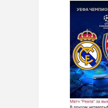
Матч "Реала" за вы
В другом четверть