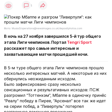
1
Фото: Musiu0/operations@newsimages.co.uk/depositphotos.com
В ночь на 27 ноября завершился 5-й тур общего
этапа Лиги чемпионов. Портал
Tengri Sport
расскажет про самые интересные и
захватывающие матчи прошедшей ночи.
В 5-м туре общего этапа Лиги чемпионов прошло
несколько интересных матчей. А некоторые из них
обернулись неожиданным исходом.
Было зафиксировано сразу несколько
сенсационных и результативных исходов: ПСЖ
разгромил "Тоттенхэм", Мбаппе в одиночку принёс
"Реалу" победу в Пирее, "Арсенал" все так же идет
на серии побед, а "Ливерпуль" потерпел
разгромное домашнее поражение.