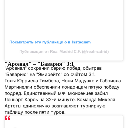
Посмотреть эту публикацию в Instagram
Публикация от Real Madrid C.F. (@realmadrid)
"Арсенал" – "Бавария" 3:1
"Арсенал" сохранил серию побед, обыграв
"Баварию" на "Эмирейтс" со счётом 3:1.
Голы Юрриена Тимбера, Нони Мадуэке и Габриэла
Мартинелли обеспечили лондонцам пятую победу
подряд. Единственный мяч мюнхенцев забил
Леннарт Карль на 32-й минуте. Команда Микеля
Артеты единолично возглавляет турнирную
таблицу после пяти туров.