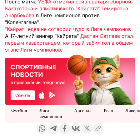
После матча
УЕФА отметил сейв вратаря сборной
Казахстана и алматинского "Кайрата" Темирлана
Анарбекова
в Лиге чемпионов против
"Копенгагена".
“Кайрат“ едва не сотворил чудо в Лиге чемпионов
А 17-летний вингер "Кайрата"
Дастан Сатпаев стал
первым казахстанцем, который забил гол в общем
этапе Лиги чемпионов
.
Футбол
Лига
Арсенал
Реал
Ливерп
чемпионов