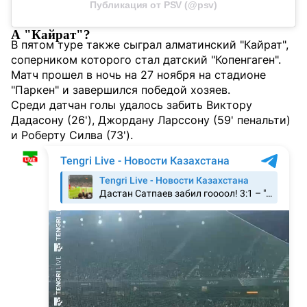
Публикация от PSV (@psv)
А "Кайрат"?
В пятом туре также сыграл алматинский "Кайрат",
соперником которого стал датский "Копенгаген".
Матч прошел в ночь на 27 ноября на стадионе
"Паркен" и завершился победой хозяев.
Среди датчан голы удалось забить Виктору
Дадасону (26'), Джордану Ларссону (59' пенальти)
и Роберту Силва (73').