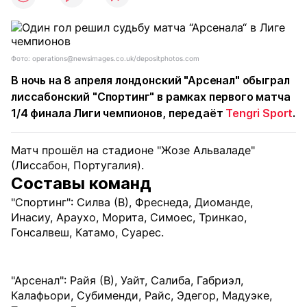
Фото: operations@newsimages.co.uk/depositphotos.com
В ночь на 8 апреля лондонский "Арсенал" обыграл
лиссабонский "Спортинг" в рамках первого матча
1/4 финала Лиги чемпионов, передаёт
Tengri Sport
.
Матч прошёл на стадионе "Жозе Альваладе"
(Лиссабон, Португалия).
Составы команд
"Спортинг": Силва (В), Фреснеда, Диоманде,
Инасиу, Араухо, Морита, Симоес, Тринкао,
Гонсалвеш, Катамо, Суарес.
"Арсенал": Райя (В), Уайт, Салиба, Габриэл,
Калафьори, Субименди, Райс, Эдегор, Мадуэке,