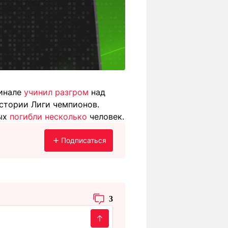
финале
учинил разгром
над
истории Лиги чемпионов.
рых
погибли несколько
человек.
Подписаться
3