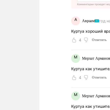
Комментарии проходят мо
А
год н
Авраам
Куртуа хороший вра
4
Ответить
М
Мерхат Армано
Куртуа как утишите
4
Ответить
М
Мерхат Армано
Куртуа как утишите