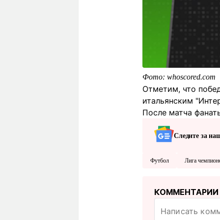
Фото: whoscored.com
Отметим, что побе
итальянским "Интер
После матча фанат
Следите за на
Футбол
Лига чемпион
КОММЕНТАРИИ