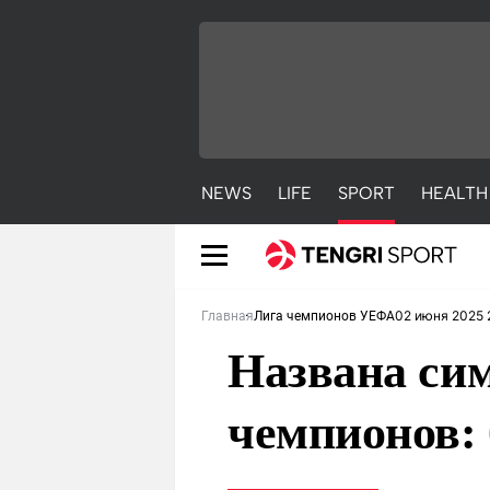
NEWS
LIFE
SPORT
HEALTH
02 июня 2025 
Главная
Лига чемпионов УЕФА
Названа си
чемпионов: 
NEWS
LIFE
S
Новости
Красиво
С