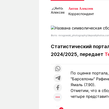
Статьи
Выгодно
В
Антон Алексеев
Погода
Полезно
Т
Корреспондент
Спецпроекты
Любопытно
Л
ч
Рейтинги
Гороскопы
Рецепты
Фото: mrogowski_photography/depositphotos.co
Статистический портал
2024/2025, передает
T
О проекте
По оценке портала
Редакция
Ре
"Барселоны" Рафинь
+7 (777) 001 44 99
Ямаль (7.90).
Отметим, что в сбо
четыре представите