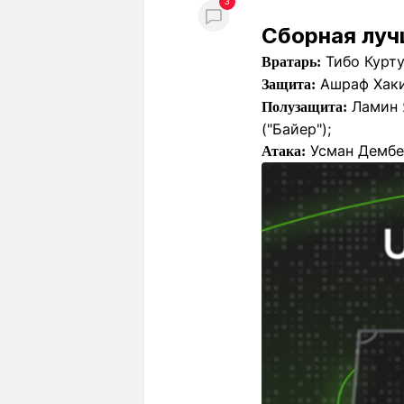
3
Сборная луч
Тибо Куртуа
Вратарь:
Ашраф Хаки
Защита:
Ламин Я
Полузащита:
("Байер");
Усман Дембел
Атака: