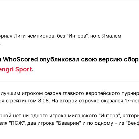
Статьи
округ спорта
Статьи
Полезное
ренды
Блоги
ига
Обзоры
емпионов
Спецпроек
m
 WhoScored опубликовал свою версию сбор
engri Sport
.
Контакты редакции
Вакансии
Реклама
Пресс-центр
, лучшим игроком сезона главного европейского турни
клама
я с рейтингом 8.08. На второй строчке оказался 17-л
+7 (700) 3 888 188
рной нет ни одного игрока миланского "Интера", котор
ля "ПСЖ", два игрока "Баварии" и по одному - из "Бенфи