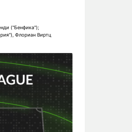
ди ("Бенфика");
рия"), Флориан Виртц