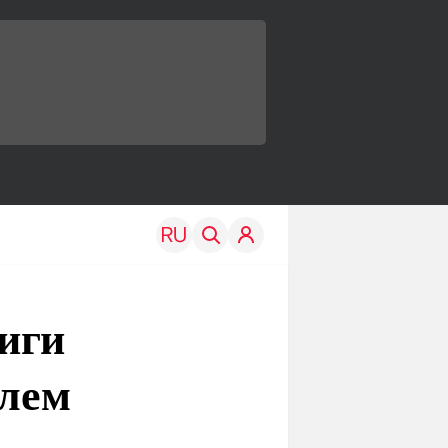
иги
алем
TRAVEL
EDU
Моя страна
Новости