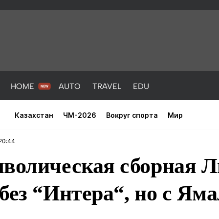
HOME
AUTO
TRAVEL
EDU
Казахстан
ЧМ-2026
Вокруг спорта
Мир
20:44
мволическая сборная Л
без “Интера“, но с Ям
PORT
HEALTH
HOME
AUTO
Новости
порт
Новости
Новости