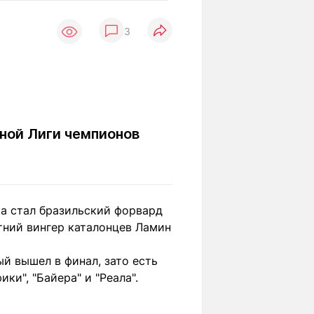
Вокруг света
Образование
3
Путевые
Учебные
заметки
заведения
Маршруты
ты
Заилийского
Алатау
ной Лиги чемпионов
Светлая тема
ра стал бразильский форвард
Мы в социальных сетях
етний вингер каталонцев Ламин
ый вышел в финал, зато есть
ки", "Байера" и "Реала".