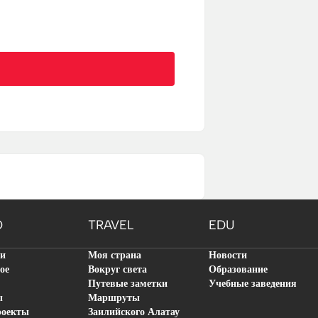
O
TRAVEL
EDU
ти
Моя страна
Новости
ое
Вокруг света
Образование
Путевые заметки
Учебные заведения
ы
Маршруты
роекты
Заилийского Алатау