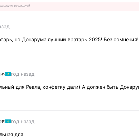
дерацию редакцией
азад
тарь, но Донарума лучший вратарь 2025! Без сомнения!
год назад
вич
льный для Реала, конфетку дали) А должен быть Донару
год назад
вич
льная для