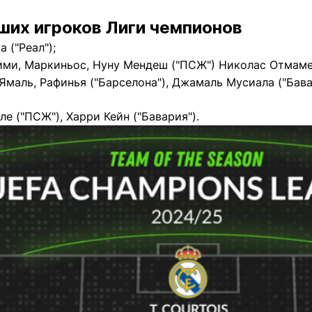
ших игроков Лиги чемпионов
 ("Реал");
ми, Маркиньос, Нуну Мендеш ("ПСЖ") Николас Отмамен
маль, Рафинья ("Барселона"), Джамаль Мусиала ("Бава
е ("ПСЖ"), Харри Кейн ("Бавария").