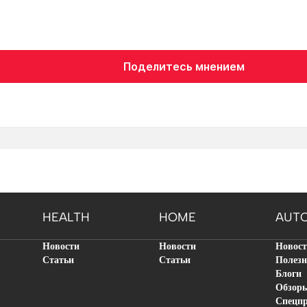
Поделитесь мнением
HEALTH
HOME
AUT
Новости
Новости
Новос
Статьи
Статьи
Полезн
Блоги
Обзор
Спецп