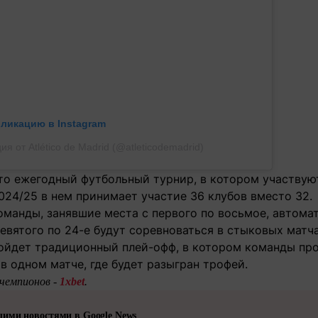
бликацию в Instagram
я от Atlético de Madrid (@atleticodemadrid)
это ежегодный футбольный турнир, в котором участвую
024/25 в нем принимает участие 36 клубов вместо 32.
манды, занявшие места с первого по восьмое, автомат
девятого по 24-е будут соревноваться в стыковых матча
ойдет традиционный плей-офф, в котором команды про
в одном матче, где будет разыгран трофей.
чемпионов -
1xbet
.
шими новостями в Google News