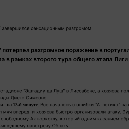
Статьи
округ спорта
Статьи
Полезное
ренды
Блоги
ига
Обзоры
емпионов
Спецпроек
 потерпел разгромное поражение в португа
ла в рамках второго тура общего этапа Лиги
Контакты редакции
Вакансии
Реклама
Пресс-центр
стадионе "Эштадиу да Луш" в Лиссабоне, а хозяева по
клама
анды Диего Симеоне.
+7 (700) 3 888 188
бит
. Все началось с ошибки "Атлетико" на
на 13-й минуте
 мяч вперед, и хозяева быстро организовали атаку. Эу
о свободному Актюркоглу, который одним касанием обр
вышедшему навстречу Облаку.