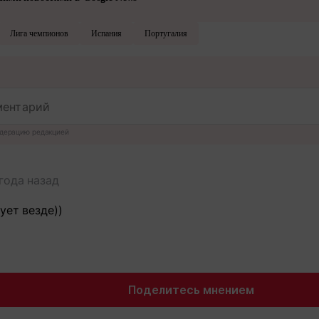
Лига чемпионов
Испания
Португалия
дерацию редакцией
года назад
ует везде))
Поделитесь мнением