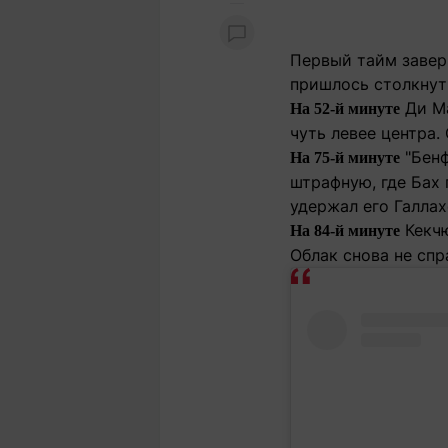
Первый тайм завер
пришлось столкнут
Ди Ма
На 52-й минуте
чуть левее центра.
"Бенф
На 75-й минуте
штрафную, где Бах 
удержал его Галлах
Кекчю
На 84-й минуте
Облак снова не спр