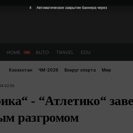
4
Автоматическое закрытие баннера через
HOME
AUTO
TRAVEL
EDU
Казахстан
ЧМ-2026
Вокруг спорта
Мир
24 02:35
ика“ - “Атлетико“ зав
ым разгромом
PORT
HEALTH
HOME
AUTO
Новости
порт
Новости
Новости