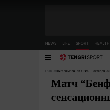
NEWS
LIFE
SPORT
HEALTH
03 октября 20
Главная
Лига чемпионов УЕФА
Матч “Бенф
сенсационн
NEWS
LIFE
S
Новости
Красиво
С