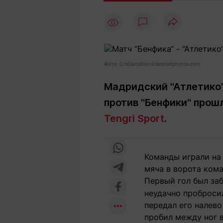
Статьи
Выгодно
В
Погода
Полезно
Т
Спецпроекты
Любопытно
Л
ч
Рейтинги
Гороскопы
Фото: CristianoBarni/depositphotos.com
Рецепты
Мадридский "Атлетико"
против "Бенфики" прош
О проекте
Tengri Sport
.
Команды играли на 
Редакция
Ре
мяча в ворота ком
+7 (777) 001 44 99
Первый гол был за
неудачно пробросил
передал его налев
пробил между ног 