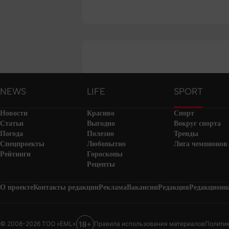
NEWS
LIFE
SPORT
Новости
Красиво
Спорт
Статьи
Выгодно
Вокруг спорта
Погода
Полезно
Тренды
Спецпроекты
Любопытно
Лига чемпионов
Рейтинги
Гороскопы
Рецепты
О проекте
Контакты редакции
Реклама
Вакансии
Редакция
Редакционн
© 2008-2026 ТОО «EML»
Правила использования материалов
Полити