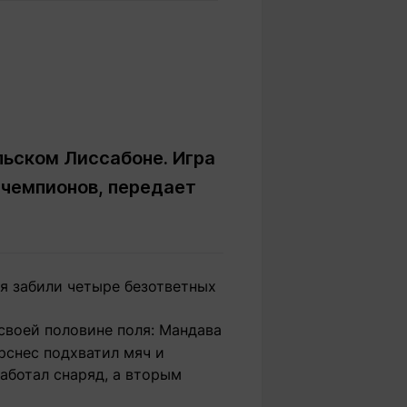
Вокруг света
Образование
Путевые
Учебные
заметки
заведения
Маршруты
ты
Заилийского
Алатау
льском Лиссабоне. Игра
 чемпионов, передает
Светлая тема
ля забили четыре безответных
Мы в социальных сетях
 своей половине поля: Мандава
рснес подхватил мяч и
аботал снаряд, а вторым