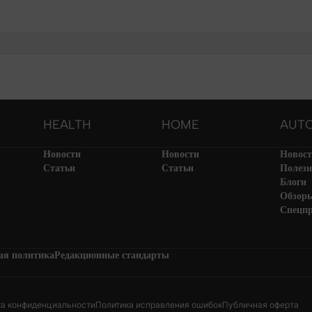
HEALTH
HOME
AUT
Новости
Новости
Новос
Статьи
Статьи
Полезн
Блоги
Обзор
Спецп
ая политика
Редакционные стандарты
ка конфиденциальности
Политика исправления ошибок
Публичная оферта