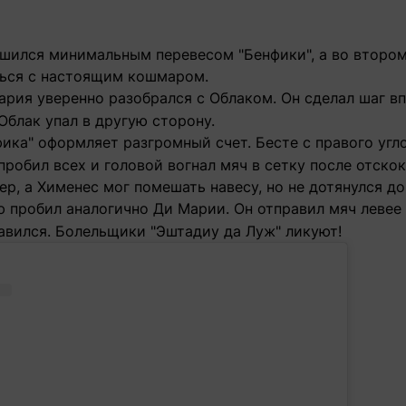
шился минимальным перевесом "Бенфики", а во второ
ься с настоящим кошмаром.
рия уверенно разобрался с Облаком. Он сделал шаг вп
 Облак упал в другую сторону.
ика" оформляет разгромный счет. Бесте с правого угл
пробил всех и головой вогнал мяч в сетку после отскок
ер, а Хименес мог помешать навесу, но не дотянулся до
 пробил аналогично Ди Марии. Он отправил мяч левее 
авился. Болельщики "Эштадиу да Луж" ликуют!