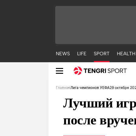
NEWS
LIFE
SPORT
HEALTH
29 октября 20
Главная
Лига чемпионов УЕФА
Лучший игр
после вруч
NEWS
LIFE
S
Новости
Красиво
С