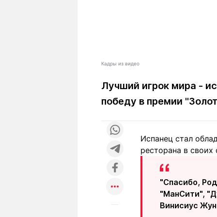
Кадры из видео
Лучший игрок мира - и
победу в премии "Золо
Испанец стал облад
ресторана в своих
"Спасибо, Род
"МанСити", "Д
Винисиус Жуни