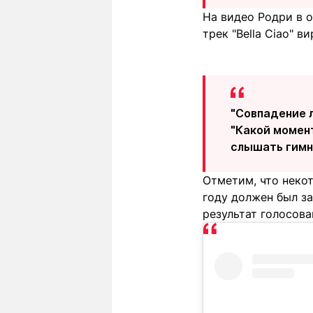
На видео Родри в о
трек "Bella Ciao" 
"Совпадение л
"Какой момент
слышать гимн 
Отметим, что неко
году должен был з
результат голосова