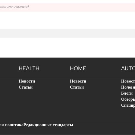
дерацию редакцией
HEALTH
HOME
AUT
Новости
Новости
Новос
Статьи
Статьи
Полезн
Блоги
Обзор
Спецп
ая политика
Редакционные стандарты