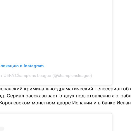
бликацию в Instagram
от UEFA Champions League (@championsleague)
испанский криминально-драматический телесериал об 
год. Сериал рассказывает о двух подготовленных ограбл
Королевском монетном дворе Испании и в банке Испани