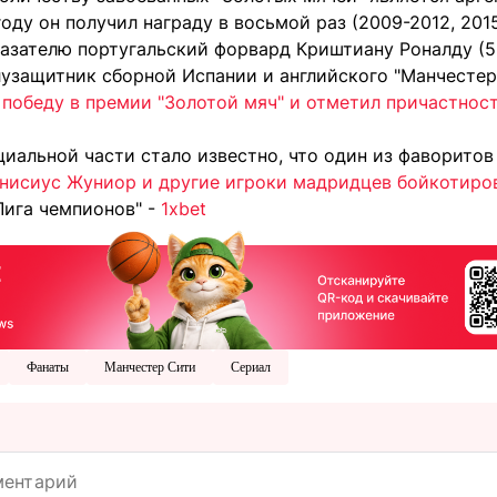
оду он получил награду в восьмой раз (2009-2012, 2015
азателю португальский форвард Криштиану Роналду (5 
лузащитник сборной Испании и английского "Манчестер
победу в премии "Золотой мяч" и отметил причастност
циальной части стало известно, что один из фаворито
нисиус Жуниор и другие игроки мадридцев бойкотир
Лига чемпионов" -
1xbet
Фанаты
Манчестер Сити
Сериал