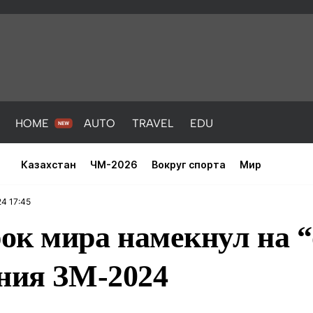
HOME
AUTO
TRAVEL
EDU
Казахстан
ЧМ-2026
Вокруг спорта
Мир
24 17:45
ок мира намекнул на “
ения ЗМ-2024
PORT
HEALTH
HOME
AUTO
Новости
порт
Новости
Новости