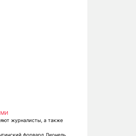
 СМИ
ляют журналисты, а также
ентинский форвард Лионель