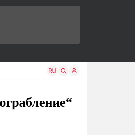
ограбление“
TRAVEL
EDU
Моя страна
Новости