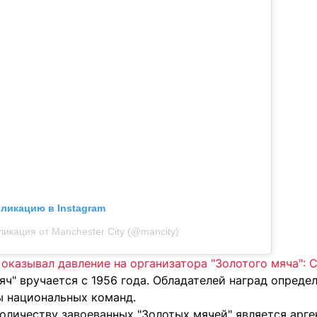
бликацию в Instagram
ликация от Manchester City (@mancity)
 оказывал давление на организатора "Золотого мяча":
ч" вручается с 1956 года. Обладателей наград опреде
ы национальных команд.
оличеству завоеванных "Золотых мячей" является арг