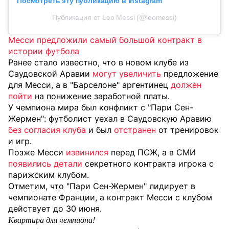
Посмотреть эту публикацию в Instagram
Публикация от Leo Messi (@leomessi)
Месси предложили самый большой контракт в
истории футбола
Ранее стало известно, что в новом клубе из
Саудовской Аравии
могут увеличить
предложение
для Месси, а в "Барселоне" аргентинец
должен
пойти
на понижение заработной платы.
У чемпиона мира был конфликт с "Пари Сен-
Жермен": футболист уехал в Саудовскую Аравию
без согласия клуба
и был
отстранен
от тренировок
и игр.
Позже Месси
извинился
перед ПСЖ, а в СМИ
появились детали
секретного контракта игрока с
парижским клубом.
Отметим, что "Пари Сен-Жермен" лидирует в
чемпионате Франции, а контракт Месси с клубом
действует до 30 июня.
Квартира для чемпиона!