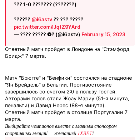
??? 1-0 ??????? (???????)
??????
@i6astv
?? ??? ?????
pic.twitter.com/lJqtZ9YArd
— ???? ????? ⚽? (@i6astv)
February 15, 2023
Ответный матч пройдет в Лондоне на "Стэмфорд
Бридж" 7 марта.
Матч "Брюгге" и "Бенфики" состоялся на стадионе
"Ян Брейдель" в Бельгии. Противостояние
завершилось со счетом 2:0 в пользу гостей.
Авторами голов стали Жоау Мариу (51-я минута,
пенальти) и Давид Нерес (88-я минута).
Ответный матч пройдет в столице Португалии 7
марта.
Выбирайте чемпионов вместе с главным спонсором
спортивных эмоций — компанией
1XBET
!