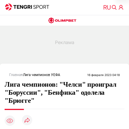
Главная
Лига чемпионов УЕФА
16 февраля 2023 04:18
Лига чемпионов: "Челси" проиграл
"Боруссии", "Бенфика" одолела
"Брюгге"