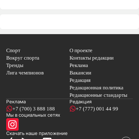
Спорт
О проекте
Вокруг спорта
Контакты редакции
Тренды
Реклама
Лига чемпионов
Вакансии
Редакция
Редакционная политика
Редакционные стандарты
Реклама
Редакция
+7 (700) 3 888 188
+7 (777) 001 44 99
Мы в социальных сетях
новостей
Скачать наше
приложение