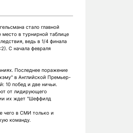
агельсмана стало главной
е место в турнирной таблице
едствия, ведь в 1/4 финала
2). С начала февраля
аниях. Последнее поражение
нхэму" в Английской Премьер-
: 10 побед и две ничьи.
ают от лидирующего
глии их ждет "Шеффилд
ле чего в СМИ только и
кую команду.