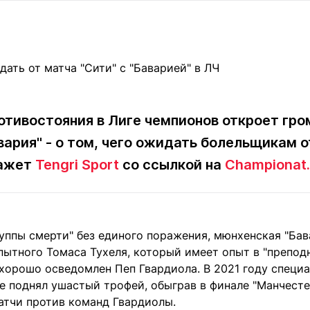
Статьи
округ спорта
Статьи
Полезное
ренды
Блоги
ига
Обзоры
емпионов
Спецпроек
тивостояния в Лиге чемпионов откроет гро
вария" - о том, чего ожидать болельщикам о
Контакты редакции
Вакансии
Реклама
Пресс-центр
кажет
Tengri Sport
со ссылкой на
Championat
клама
уппы смерти" без единого поражения, мюнхенская "Бав
+7 (700) 3 888 188
пытного Томаса Тухеля, который имеет опыт в "препод
хорошо осведомлен Пеп Гвардиола. В 2021 году специа
ле поднял ушастый трофей, обыграв в финале "Манчесте
атчи против команд Гвардиолы.