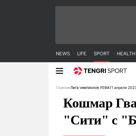
NEWS
LIFE
SPORT
HEALTH
11 апреля 2023
Главная
Лига чемпионов УЕФА
Кошмар Гва
"Сити" с "
NEWS
LIFE
S
Новости
Красиво
С