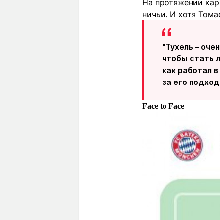
На протяжении карь
ничьи. И хотя Тома
"Тухель – оче
чтобы стать л
как работал в
за его подход
Face to Face