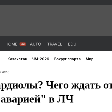
HOME
AUTO
TRAVEL
EDU
Казахстан
ЧМ-2026
Вокруг спорта
Мир
 20:16
рдиолы? Чего ждать о
Баварией" в ЛЧ
PORT
HEALTH
HOME
AUTO
Новости
порт
Новости
Новости