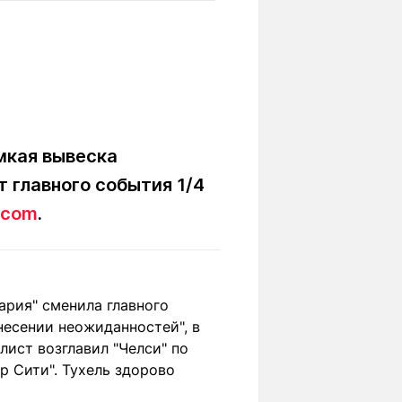
Вокруг света
Образование
Путевые
Учебные
заметки
заведения
Маршруты
ты
Заилийского
Алатау
мкая вывеска
т главного события 1/4
Светлая тема
.com
.
Мы в социальных сетях
ария" сменила главного
несении неожиданностей", в
лист возглавил "Челси" по
р Сити". Тухель здорово