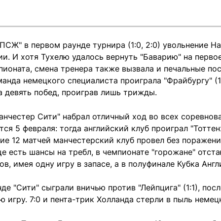
ПСЖ" в первом раунде турнира (1:0, 2:0) увольнение Н
и. И хотя Тухелю удалось вернуть "Баварию" на перво
ионата, смена тренера также вызвала и печальные посл
анда немецкого специалиста проиграла "Фрайбургу" (1:
а девять побед, проиграв лишь трижды.
Манчестер Сити" набрал отличный ход во всех соревнов
ся 5 февраля: тогда английский клуб проиграл "Тотте
щие 12 матчей манчестерский клуб провел без поражений
ще есть шансы на требл, в чемпионате "горожане" отст
ков, имея одну игру в запасе, а в полуфинале Кубка Ан
е "Сити" сыграли вничью против "Лейпцига" (1:1), пос
 игру. 7:0 и пента-трик Холланда стерли в пыль немец