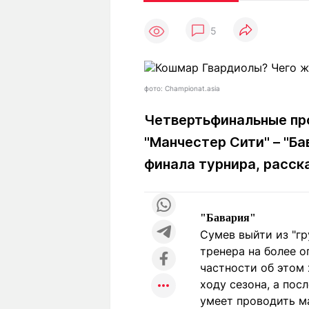
Статьи
Выгодно
В
5
Погода
Полезно
Т
Спецпроекты
Любопытно
Л
ч
Рейтинги
Гороскопы
фото: Championat.asia
Рецепты
Четвертьфинальные про
"Манчестер Сити" – "Ба
О проекте
финала турнира, расс
"Бавария"
Редакция
Ре
Сумев выйти из "гр
+7 (777) 001 44 99
тренера на более о
частности об этом 
ходу сезона, а пос
умеет проводить м