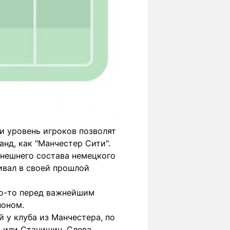
 и уровень игроков позволят
нд, как "Манчестер Сити".
ынешнего состава немецкого
вивал в своей прошлой
что-то перед важнейшим
лоном.
 у клуба из Манчестера, по
р или Станишич. Слева