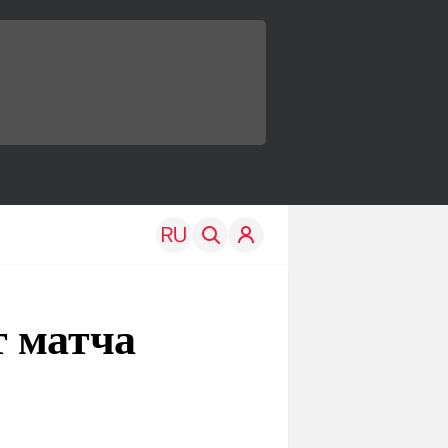
т матча
TRAVEL
EDU
Моя страна
Новости