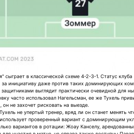
я" сыграет в классической схеме 4-2-3-1. Статус клуба
 за инициативу даже против таких доминирующих кома
я защитниками выглядит практически очевидной для н
овку часто использовал Нагельсман, ее же Тухель при
 он не захочет рисковать на выезде.
Тухель не упертый тренер, вряд ли он станет менять 
н использует проверенный вариант с доминирующим ук
лько вариантов в ротации: Жоау Канселу, арендованный
 для участия в матче, но справа также доступны Пава