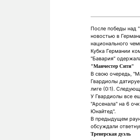
После победы над "
новостью в Германи
национального чемп
Кубка Германии ком
"Бавария" одержал
"Манчестер Сити"
В свою очередь, "
Гвардиолы датирует
лиге (0:1). Следую
У Гвардиолы все е
"Арсенала" на 6 оч
Юнайтед".
В предыдущем раунд
обсуждали ответную
Тренерская дуэль