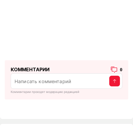
КОММЕНТАРИИ
0
Комментарии проходят модерацию редакцией