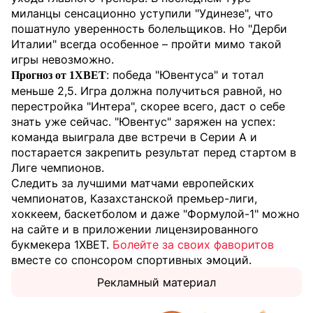
миланцы сенсационно уступили "Удинезе", что
пошатнуло уверенность болельщиков. Но "Дерби
Италии" всегда особенное – пройти мимо такой
игры невозможно.
: победа "Ювентуса" и тотал
Прогноз от 1XBET
меньше 2,5. Игра должна получиться равной, но
перестройка "Интера", скорее всего, даст о себе
знать уже сейчас. "Ювентус" заряжен на успех:
команда выиграла две встречи в Серии А и
постарается закрепить результат перед стартом в
Лиге чемпионов.
Следить за лучшими матчами европейских
чемпионатов, Казахстанской премьер-лиги,
хоккеем, баскетболом и даже "Формулой-1" можно
на сайте и в приложении лицензированного
букмекера 1XBET.
Болейте за своих фаворитов
вместе со спонсором спортивных эмоций.
Рекламный материал