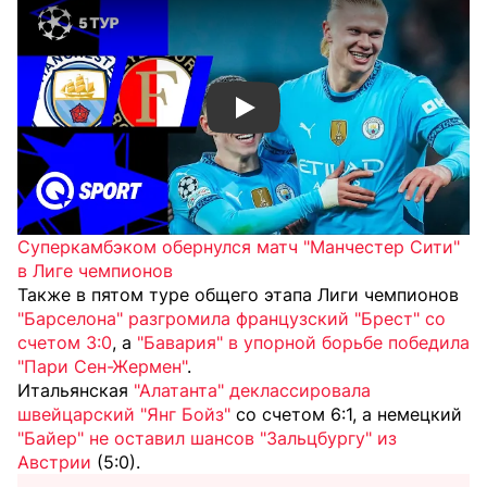
Смотреть видео YouTube
Суперкамбэком обернулся матч "Манчестер Сити"
в Лиге чемпионов
Также в пятом туре общего этапа Лиги чемпионов
"Барселона" разгромила французский "Брест" со
счетом 3:0
, а
"Бавария" в упорной борьбе победила
"Пари Сен-Жермен"
.
Итальянская
"Алатанта" деклассировала
швейцарский "Янг Бойз"
со счетом 6:1, а немецкий
"Байер" не оставил шансов "Зальцбургу" из
Австрии
(5:0).