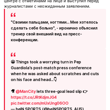
центре с отметинами на лице и выступил перед
журналистами с неожиданным заявлением.
"Своими пальцами, ногтями... Мне хотелось
сделать себе больно", - иронично объяснил
тренер свой внешний вид на пресс-
конференции.
😬 Things took a worrying turn in Pep
Guardiola's post-match press conference
when he was asked about scratches and cuts
on his face and head...👇
🎥
@ManCity
lets three-goal lead slip 👉
https://t.co/JRtKdjmJG4
pic.twitter.com/mUxUng06OO
— beIN SPORTS (@beINSPORTS_AUS)