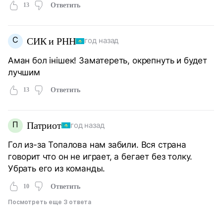
13
Ответить
С
СИК и РНН
год назад
Аман бол інішек! Заматереть, окрепнуть и будет
лучшим
13
Ответить
П
Патриот
год назад
Гол из-за Топалова нам забили. Вся страна
говорит что он не играет, а бегает без толку.
Убрать его из команды.
10
Ответить
Посмотреть еще 3 ответа