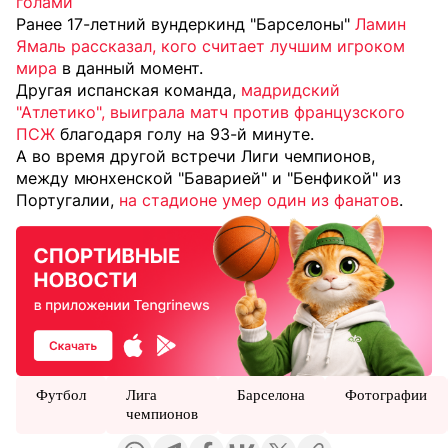
голами
Ранее 17-летний вундеркинд "Барселоны"
Ламин
Ямаль рассказал, кого считает лучшим игроком
мира
в данный момент.
Другая испанская команда,
мадридский
"Атлетико", выиграла матч против французского
ПСЖ
благодаря голу на 93-й минуте.
А во время другой встречи Лиги чемпионов,
между мюнхенской "Баварией" и "Бенфикой" из
Португалии,
на стадионе умер один из фанатов
.
Футбол
Лига
Барселона
Фотографии
чемпионов