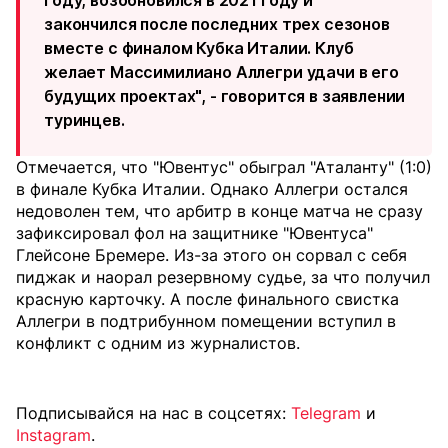
году, возобновился в 2021 году и
закончился после последних трех сезонов
вместе с финалом Кубка Италии. Клуб
желает Массимилиано Аллегри удачи в его
будущих проектах", - говорится в заявлении
туринцев.
Отмечается, что "Ювентус" обыграл "Аталанту" (1:0)
в финале Кубка Италии. Однако Аллегри остался
недоволен тем, что арбитр в конце матча не сразу
зафиксировал фол на защитнике "Ювентуса"
Глейсоне Бремере. Из-за этого он сорвал с себя
пиджак и наорал резервному судье, за что получил
красную карточку. А после финального свистка
Аллегри в подтрибунном помещении вступил в
конфликт с одним из журналистов.
Подписывайся на нас в соцсетях:
Telegram
и
Instagram
.