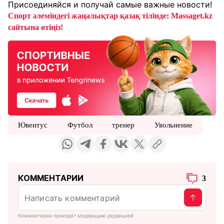
Присоединяйся и получай самые важные новости!
Спорт әлеміндегі жаңалықтар қазақ тілінде: Massaget.kz
сайтына өтіңіз!
Ювентус
Футбол
тренер
Увольнение
КОММЕНТАРИИ
3
Комментарии проходят модерацию редакцией