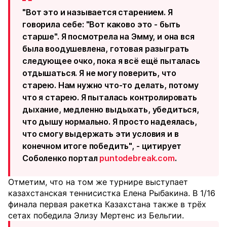
"Вот это и называется старением. Я
говорила себе: "Вот каково это - быть
старше". Я посмотрела на Эмму, и она вся
была воодушевлена, готовая разыграть
следующее очко, пока я всё ещё пыталась
отдышаться. Я не могу поверить, что
старею. Нам нужно что-то делать, потому
что я старею. Я пыталась контролировать
дыхание, медленно выдыхать, убедиться,
что дышу нормально. Я просто надеялась,
что смогу выдержать эти условия и в
конечном итоге победить", - цитирует
Соболенко портал
puntodebreak.com
.
Отметим, что на том же турнире выступает
казахстанская теннисистка Елена Рыбакина. В 1/16
финала первая ракетка Казахстана также в трёх
сетах победила Элизу Мертенс из Бельгии.