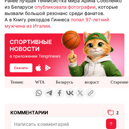
Ранее лучшая теннисистка мира Арина Соболенко
из Беларуси
опубликовала фотографии
, которые
вызвали большой резонанс среди фанатов.
А в Книгу рекордов Гиннеса
попал 97-летний
мужчина из Италии
.
Теннис
WTA
Беларусь
возраст
Старение
КОММЕНТАРИИ
2