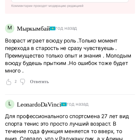
Комментарии проходят модерацию редакцией
М
Мыркымбай
год назад
Возраст играет всюду роль .Только момент
перехода в старость не сразу чувствуешь .
Преимущество только опыт и знания . Молодым
всюду будешь прытким .Но ошибок тоже будет
много .
2
Ответить
L
LeonardoDaVinci
год назад
Для профессионального спортсмена 27 лет вид
спорта тенис это просто лучший возраст. В
течение года функция меняется то вверх, то
вниз. Совпало, что у Радукану пик, а у Арины