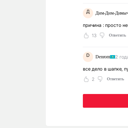
Д
Дим-Дим-Димы
причина : просто н
13
Ответить
D
2 год
Denrom
все дело в шапке, п
2
Ответить