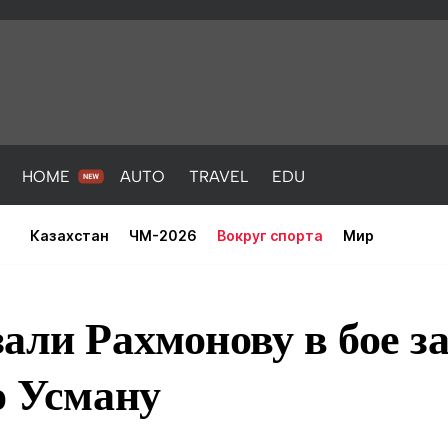
HOME
AUTO
TRAVEL
EDU
Казахстан
ЧМ-2026
Вокруг спорта
Мир
али Рахмонову в бое за
о Усману
PORT
HEALTH
HOME
AUTO
Новости
порт
Новости
Новости