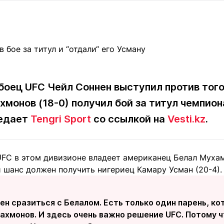
Статьи
округ спорта
Статьи
Полезное
ренды
Блоги
ига
Обзоры
емпионов
Спецпроек
оец UFC Чейл Соннен выступил против тог
хмонов (18-0) получил бой за титул чемпио
Контакты редакции
Вакансии
Реклама
Пресс-центр
редает
Tengri Sport
со ссылкой на
Vesti.kz
.
FC в этом дивизионе владеет американец Белал Мухам
клама
 шанс должен получить нигериец Камару Усман (20-4).
+7 (700) 3 888 188
ен сразиться с Белалом. Есть только один парень, к
Рахмонов. И здесь очень важно решение UFC. Потому 