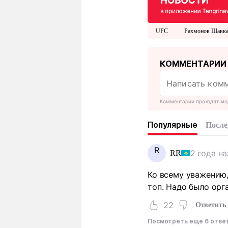
UFC
Рахмонов Шавка
КОММЕНТАРИИ
Комментарии проходят мо
Популярные
После
R
2 года н
RR
Ко всему уважению,
топ. Надо было орг
22
Ответить
Посмотреть еще 6 отве