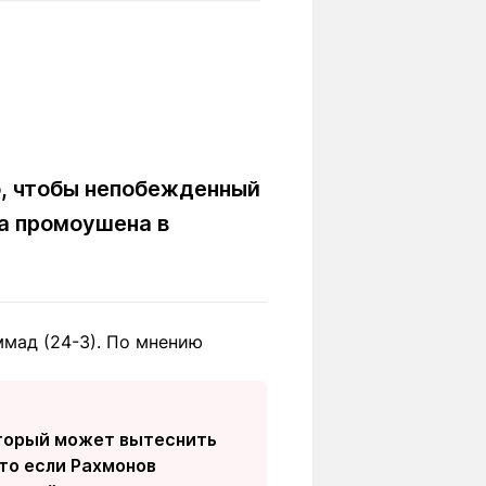
Вокруг света
Образование
Путевые
Учебные
заметки
заведения
Маршруты
ты
Заилийского
Алатау
о, чтобы непобежденный
на промоушена в
Светлая тема
мад (24-3). По мнению
Мы в социальных сетях
оторый может вытеснить
что если Рахмонов