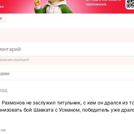
т
дерацию редакцией
дние
азад
 Рахмонов не заслужил титульник, с кем он дрался из т
анизовать бой Шавката с Усманом, победитель уже драл
тов