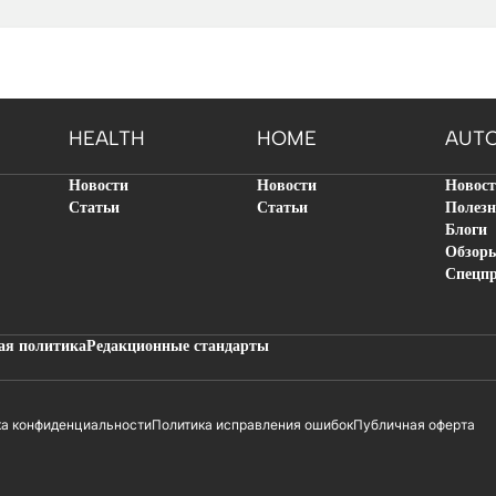
HEALTH
HOME
AUT
Новости
Новости
Новос
Статьи
Статьи
Полезн
Блоги
Обзор
Спецп
ая политика
Редакционные стандарты
ка конфиденциальности
Политика исправления ошибок
Публичная оферта