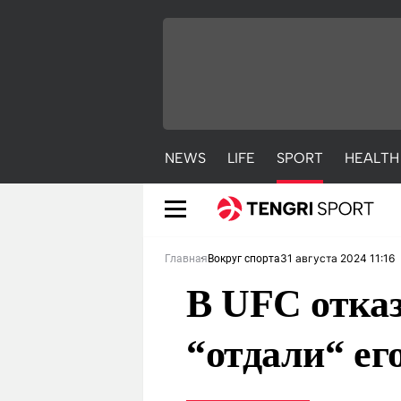
NEWS
LIFE
SPORT
HEALTH
31 августа 2024 11:16
Главная
Вокруг спорта
В UFC отказ
“отдали“ ег
NEWS
LIFE
S
Новости
Красиво
С