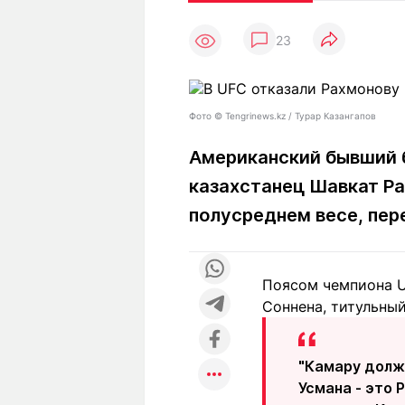
Статьи
Выгодно
В
23
Погода
Полезно
Т
Спецпроекты
Любопытно
Л
ч
Рейтинги
Гороскопы
Фото ©️ Tengrinews.kz / Турар Казангапов
Рецепты
Американский бывший б
казахстанец Шавкат Ра
О проекте
полусреднем весе, пе
Поясом чемпиона U
Редакция
Ре
Соннена, титульный
+7 (777) 001 44 99
"Камару долж
Усмана - это 