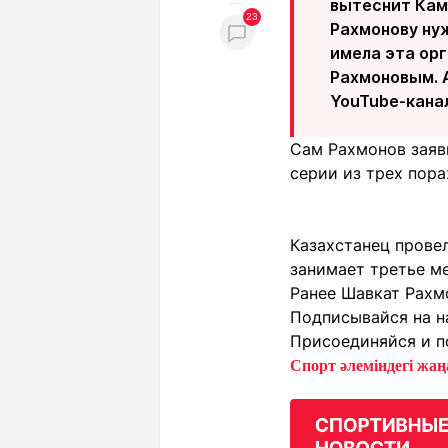
вытеснит Кама
23
Рахмонову нуж
имела эта ор
Рахмоновым. А
YouTube-кана
Сам Рахмонов заяви
серии из трех пор
Казахстанец провел
занимает третье ме
Ранее Шавкат Рахм
Подписывайся на н
Присоединяйся и п
Спорт әлеміндегі жаңа