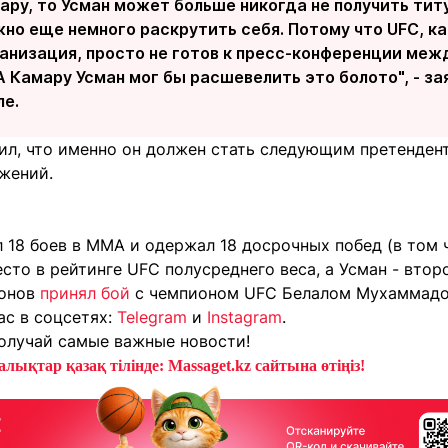
ру, то Усман может больше никогда не получить тит
но еще немного раскрутить себя. Потому что UFC, ка
ганизация, просто не готов к пресс-конференции ме
 Камару Усман мог бы расшевелить это болото", - за
ле.
л, что именно он должен стать следующим претенденто
ажений.
 18 боев в ММА и одержал 18 досрочных побед (в том 
сто в рейтинге UFC полусреднего веса, а Усман - второ
онов
принял бой
с чемпионом UFC Белалом Мухаммадо
ас в соцсетях:
Telegram
и
Instagram
.
олучай самые важные новости!
лықтар қазақ тілінде: Massaget.kz сайтына өтіңіз!