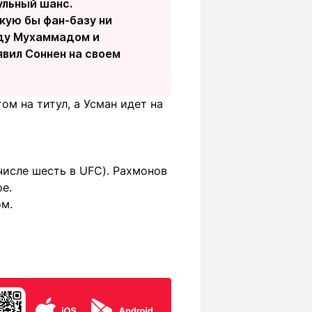
ульный шанс.
кую бы фан-базу ни
жду Мухаммадом и
явил Соннен на своем
м на титул, а Усман идет на
числе шесть в UFC). Рахмонов
е.
м.