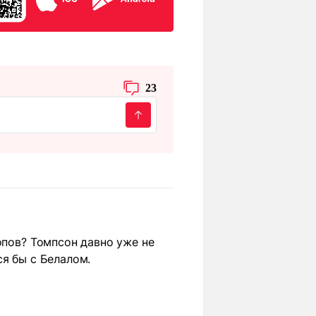
23
опов? Томпсон давно уже не
ся бы с Белалом.