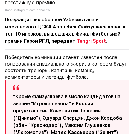
Фото: instagram.com/abbos.fs/
Полузащитник сборной Узбекистана и
московского ЦСКА Аббосбек Файзуллаев попал в
топ-10 игроков, вышедших в финал футбольной
премии Герои РПЛ, передает
Tengri Sport
.
Победитель номинации станет известен после
голосования специального жюри, в котором будут
состоять тренеры, капитаны команд,
комментаторы и легенды футбола.
"Кроме Файзуллаева в число кандидатов на
звание "Игрока сезона" в России
представлены Константин Тюкавин
("Динамо"), Эдуард Сперцян, Джон Кордоба
(оба - "Краснодар"), Максим Глушенков
("Локомотив"), Матео Кассьерра ("Зенит"),