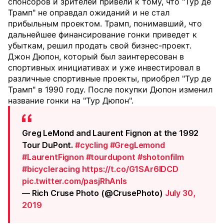
спонсоров и зрителей привели к тому, что "Тур де
Трамп" не оправдал ожиданий и не стал
прибыльным проектом. Трамп, понимавший, что
дальнейшее финансирование гонки приведет к
убыткам, решил продать свой бизнес-проект.
Джон Дюпон, который был заинтересован в
спортивных инициативах и уже инвестировал в
различные спортивные проекты, приобрел "Тур де
Трамп" в 1990 году. После покупки Дюпон изменил
название гонки на "Тур Дюпон".
Greg LeMond and Laurent Fignon at the 1992
Tour DuPont.
#cycling
#GregLemond
#LaurentFignon
#tourdupont
#shotonfilm
#bicycleracing
https://t.co/G1SAr6lDCD
pic.twitter.com/pasjRhAnls
— Rich Cruse Photo (@CrusePhoto)
July 30,
2019