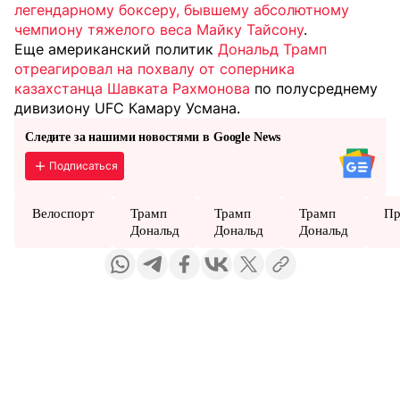
легендарному боксеру, бывшему абсолютному
чемпиону тяжелого веса Майку Тайсону
.
Еще американский политик
Дональд Трамп
отреагировал на похвалу от соперника
казахстанца Шавката Рахмонова
по полусреднему
дивизиону UFC Камару Усмана.
Следите за нашими новостями в Google News
Подписаться
Велоспорт
Трамп
Трамп
Трамп
Пр
Дональд
Дональд
Дональд