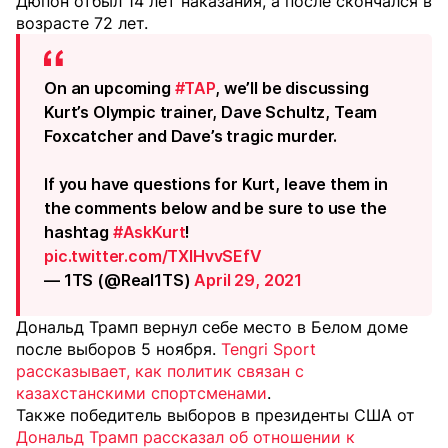
Дюпон отбыл 14 лет наказания, а после скончался в
возрасте 72 лет.
On an upcoming
#TAP
, we’ll be discussing
Kurt’s Olympic trainer, Dave Schultz, Team
Foxcatcher and Dave’s tragic murder.
If you have questions for Kurt, leave them in
the comments below and be sure to use the
hashtag
#AskKurt
!
pic.twitter.com/TXlHvvSEfV
— 1TS (@Real1TS)
April 29, 2021
Дональд Трамп вернул себе место в Белом доме
после выборов 5 ноября.
Tengri Sport
рассказывает, как политик связан с
казахстанскими спортсменами
.
Также победитель выборов в президенты США от
Дональд Трамп рассказал об отношении к