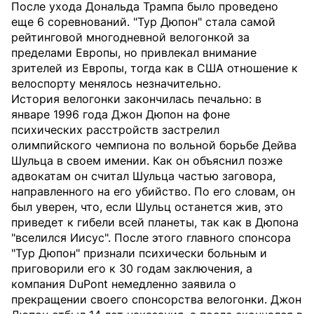
После ухода Дональда Трампа было проведено
еще 6 соревнований. "Тур Дюпон" стала самой
рейтинговой многодневной велогонкой за
пределами Европы, но привлекал внимание
зрителей из Европы, тогда как в США отношение к
велоспорту менялось незначительно.
История велогонки закончилась печально: в
январе 1996 года Джон Дюпон на фоне
психических расстройств застрелил
олимпийского чемпиона по вольной борьбе Дейва
Шульца в своем имении. Как он объяснил позже
адвокатам он считал Шульца частью заговора,
направленного на его убийство. По его словам, он
был уверен, что, если Шульц останется жив, это
приведет к гибели всей планеты, так как в Дюпона
"вселился Иисус". После этого главного спонсора
"Тур Дюпон" признали психически больным и
приговорили его к 30 годам заключения, а
компания DuPont немедленно заявила о
прекращении своего спонсорства велогонки. Джон