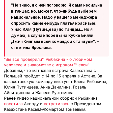
"Не знаю, я с ней поговорю. Я сама несильна
в танцах, но, может, что-нибудь выберем
национальное. Надо у нашего менеджера
спросить какие-нибудь платья красивые.
У нас Юля (Путинцева) по танцам... Но я
думаю, в случае победы на Кубке Билли
Джин Кинг мы всей командой станцуем", –
ответила Ярослава.
"Вы все проверили". Рыбакина - о любимом
человеке и знакомстве с игроком "Челси"
Добавим, что матчевая встреча Казахстана с
Польшей пройдет с 14 по 15 апреля в Астане. За
казахстанскую команду выступят Елена Рыбакина,
Юлия Путинцева, Анна Данилина, Гозаль
Айнитдинова и Жанель Рустемова.
Ранее лидер национальной сборной Рыбакина
посетила
Акорду и
встретилась
с Президентом
Казахстана Касым-Жомартом Токаевым.