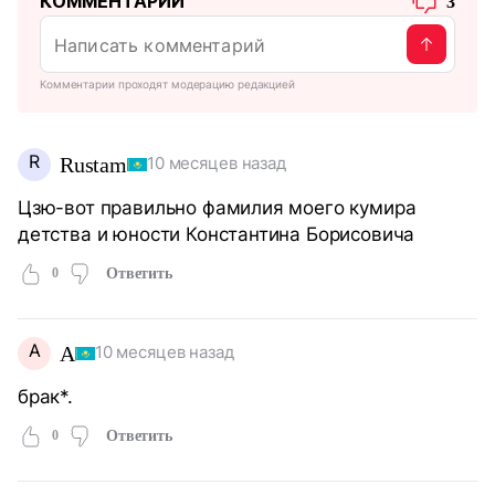
КОММЕНТАРИИ
3
Комментарии проходят модерацию редакцией
R
Rustam
10 месяцев назад
Цзю-вот правильно фамилия моего кумира
детства и юности Константина Борисовича
0
Ответить
А
А
10 месяцев назад
брак*.
0
Ответить