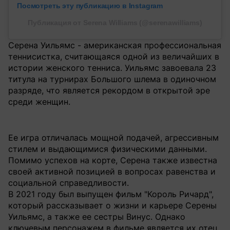
Посмотреть эту публикацию в Instagram
Публикация от Serena Williams (@serenawilliams)
Серена Уильямс - американская профессиональная
теннисистка, считающаяся одной из величайших в
истории женского тенниса. Уильямс завоевала 23
титула на турнирах Большого шлема в одиночном
разряде, что является рекордом в открытой эре
среди женщин.
Ее игра отличалась мощной подачей, агрессивным
стилем и выдающимися физическими данными.
Помимо успехов на корте, Серена также известна
своей активной позицией в вопросах равенства и
социальной справедливости.
В 2021 году был выпущен фильм "Король Ричард",
который рассказывает о жизни и карьере Серены
Уильямс, а также ее сестры Винус. Однако
ключевым персонажем в фильме является их отец,