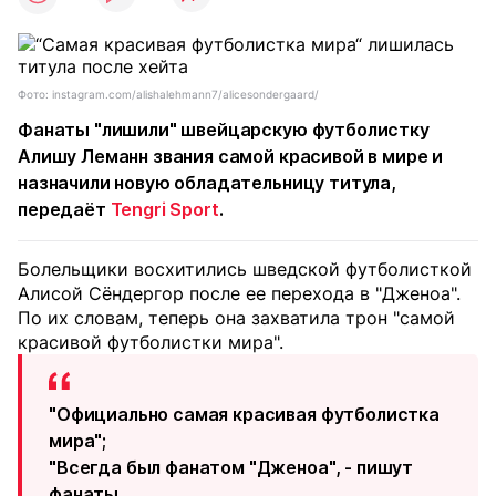
Фото: instagram.com/alishalehmann7/alicesondergaard/
Фанаты "лишили" швейцарскую футболистку
Алишу Леманн звания самой красивой в мире и
назначили новую обладательницу титула,
передаёт
Tengri Sport
.
Болельщики восхитились шведской футболисткой
Алисой Сёндергор после ее перехода в "Дженоа".
По их словам, теперь она захватила трон "самой
красивой футболистки мира".
"Официально самая красивая футболистка
мира";
"Всегда был фанатом "Дженоа", - пишут
фанаты.