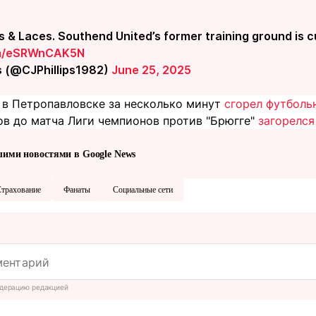
s & Laces. Southend United’s former training ground is cu
com/eSRWnCAK5N
ps (@CJPhillips1982)
June 25, 2025
а в Петропавловске за несколько минут
сгорел футболь
ов до матча Лиги чемпионов против "Брюгге"
загорелся
шими новостями в Google News
трахование
Фанаты
Социальные сети
дерацию редакцией