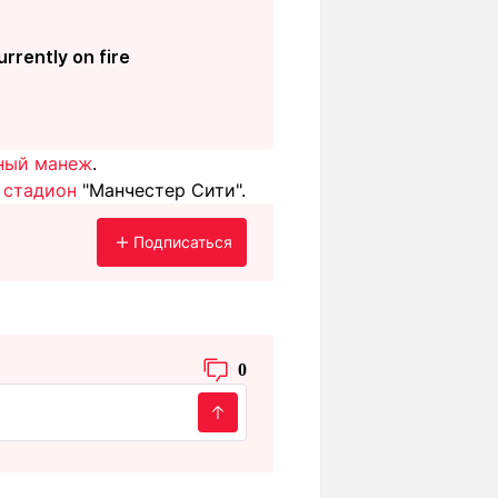
rrently on fire
ный манеж
.
 стадион
"Манчестер Сити".
Подписаться
0