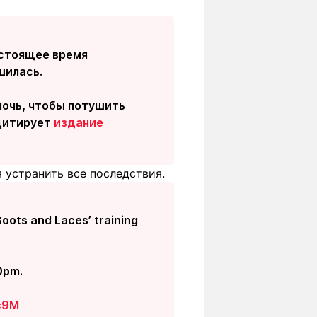
астоящее время
шилась.
ночь, чтобы потушить
 цитирует
издание
 устранить все последствия.
Boots and Laces’ training
0pm.
c9M