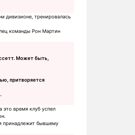
ом дивизионе, тренировалась
елец команды Рон Мартин
ссетт. Может быть,
ью, притворяется
.
а это время клуб успел
он.
ая принадлежит бывшему