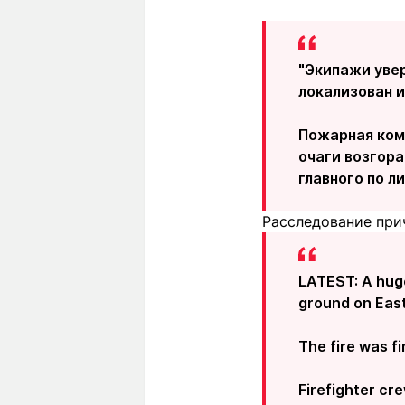
"Экипажи уве
локализован и
Пожарная ком
очаги возгора
главного по 
Расследование прич
LATEST: A huge
ground on East
The fire was f
Firefighter cr