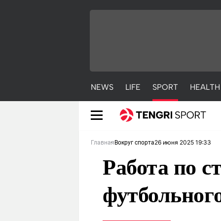
NEWS
LIFE
SPORT
HEALTH
26 июня 2025 19:33
Главная
Вокруг спорта
Работа по с
футбольного
NEWS
LIFE
S
Новости
Красиво
С