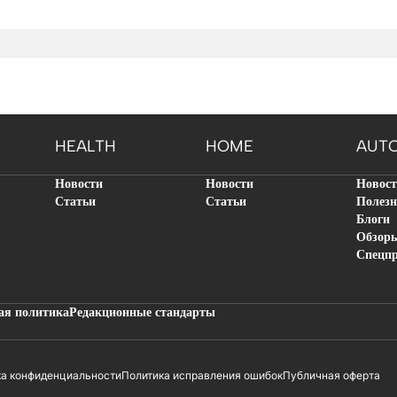
HEALTH
HOME
AUT
Новости
Новости
Новос
Статьи
Статьи
Полезн
Блоги
Обзор
Спецп
ая политика
Редакционные стандарты
ка конфиденциальности
Политика исправления ошибок
Публичная оферта