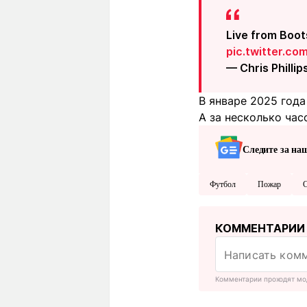
Live from Boot
pic.twitter.
— Chris Philli
В январе 2025 год
А за несколько час
Следите за на
Футбол
Пожар
С
КОММЕНТАРИИ
Комментарии проходят мо