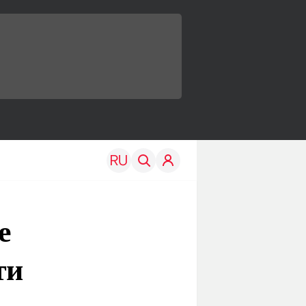
е
ти
TRAVEL
EDU
Моя страна
Новости