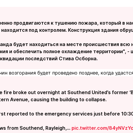
ренно продвигаются к тушению пожара, который в н
 находится под контролем. Конструкция здания обру
анда будет находиться на месте происшествия всю 
ния и обеспечить полное охлаждение территории", -
ликвидации последствий Стива Осборна.
ин возгорания будет проведено позднее, когда удастся
 fire broke out overnight at Southend United’s former ‘
ern Avenue, causing the building to collapse.
irst reported to the emergency services just before 10:3
ews from Southend, Rayleigh,…
pic.twitter.com/84yNVzY