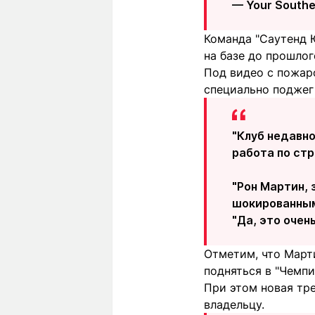
— Your South
Команда "Саутенд Ю
на базе до прошлог
Под видео с пожар
специально поджег 
"Клуб недавн
работа по стр
"Рон Мартин,
шокированным
"Да, это очен
Отметим, что Марти
подняться в "Чемпи
При этом новая тр
владельцу.