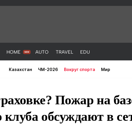
HOME
AUTO
TRAVEL
EDU
Казахстан
ЧМ-2026
Вокруг спорта
Мир
траховке? Пожар на баз
 клуба обсуждают в се
PORT
HEALTH
HOME
AUTO
Новости
порт
Новости
Новости