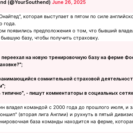
end (@YourSouthend)
June 26, 2025
найтед", которая выступает в пятом по силе английск
о года.
ом появились предположения о том, что бывший влад
бывшую базу, чтобы получить страховку.
о переехал на новую тренировочную базу на ферме Фо
аховке?";
 занимающийся сомнительной страховой деятельност
";
ь типично", - пишут комментаторы в социальных сетях
н владел командой с 2000 года до прошлого июля, и з
оншип" (вторая лига Англии) и рухнуть в пятый дивизи
енировочная база команды находится на ферме, котор