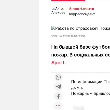
Статьи
Выгодно
В
Антон Алексеев
Погода
Полезно
Т
Корреспондент
Спецпроекты
Любопытно
Л
ч
Рейтинги
Гороскопы
Рецепты
Фото: x.com/londonshrimper
На бывшей базе футбол
пожар. В социальных с
О проекте
Sport
.
Редакция
Ре
По информации The 
+7 (777) 001 44 99
дыма.
Пожарным пришлось