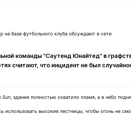
Статьи
округ спорта
Статьи
Полезное
ренды
Блоги
ига
Обзоры
емпионов
Спецпроек
ьной команды "Саутенд Юнайтед" в графст
етях считают, что инцидент не был случайн
Контакты редакции
Вакансии
Реклама
Пресс-центр
клама
Sun, здание полностью охватило пламя, а в небо подн
+7 (700) 3 888 188
 использовать высокие лестницы, чтобы огонь не смо