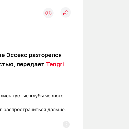
Вокруг света
Образование
Путевые
Учебные
заметки
заведения
Маршруты
ты
Заилийского
Алатау
ве Эссекс разгорелся
остью, передает
Tengri
Светлая тема
Мы в социальных сетях
ялись густые клубы черного
г распространиться дальше.