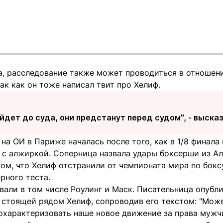
а, расследование также может проводиться в отноше
ак как он тоже написал твит про Хелиф.
йдет до суда, они предстанут перед судом", - выска
на ОИ в Париже началась после того, как в 1/8 финал
а с алжиркой. Соперница назвала удары боксерши из А
м, что Хелиф отстранили от чемпионата мира по боксу
рного теста.
вали в том числе Роулинг и Маск. Писательница опубл
 стоящей рядом Хелиф, сопроводив его текстом: "Може
охарактеризовать наше новое движение за права муж