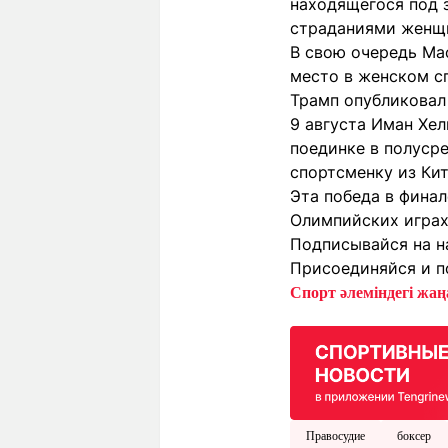
находящегося под 
страданиями женщин
В свою очередь Мас
место в женском с
Трамп опубликовал 
9 августа Иман Хе
поединке в полуср
спортсменку из Ки
Эта победа в фина
Олимпийских играх
Подписывайся на н
Присоединяйся и п
Спорт әлеміндегі жаңа
Правосудие
боксер