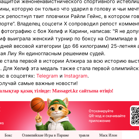
защитой женоненавистнического спортивного истебл
ы, которую он только что ударил в голову и чьи мечт
к репостнул твит пловчихи Райли Гейнс, в котором го
порте". Владелец соцсети X сопроводил репост коммен
фотографию с боя Хелиф и Карини, написав: "Я не доп
лиф выиграла женский турнир по боксу на Олимпиаде в
едней весовой категории (до 66 килограмм) 25-летняя
тая Лиу Ян единогласным решением судей.
ле стала первой в истории Алжира за всю историю выс
. Для Хелиф эта медаль также стала первой олимпийс
ас в соцсетях:
Telegram
и
Instagram
.
олучай самые важные новости!
лықтар қазақ тілінде: Massaget.kz сайтына өтіңіз!
Бокс
Олимпийские Игры в Париже
травля
Маск Илон