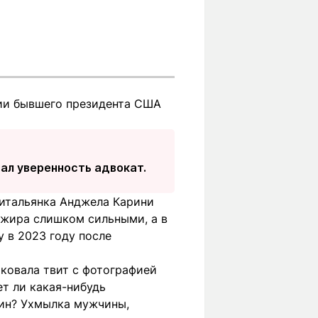
нии бывшего президента США
зал уверенность адвокат.
а итальянка Анджела Карини
лжира слишком сильными, а в
 в 2023 году после
иковала твит с фотографией
т ли какая-нибудь
чин? Ухмылка мужчины,