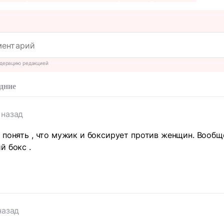
дерацию редакцией
дние
 назад
 понять , что мужик и боксирует против женщин. Вообще
й бокс .
т
назад