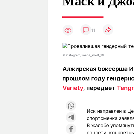
Маск и Джо
Статьи
Выгодно
В
Погода
Полезно
Т
Спецпроекты
Любопытно
Л
ч
11
Рейтинги
Гороскопы
Рецепты
©️ instagram/imane_khelif_10
Алжирская боксерша Им
О проекте
прошлом году гендерно
Variety
, передает
Tengr
Редакция
Ре
+7 (777) 001 44 99
Иск направлен в Це
спортсменка заявля
В жалобе упомянут
соцсети, конкретны