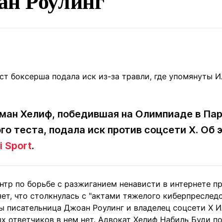
ан Роулинг
Статьи
округ спорта
Статьи
Полезное
ренды
Блоги
ига
Обзоры
емпионов
Спецпроек
ан Хелиф, победившая на Олимпиаде в Пар
Контакты редакции
Вакансии
Реклама
Пресс-центр
го теста, подала иск против соцсети X. Об 
i Sport
.
клама
+7 (700) 3 888 188
нтр по борьбе с разжиганием ненависти в интернете п
ет, что столкнулась с "актами тяжелого киберпреследо
ы писательница Джоан Роулинг и владелец соцсети X И
х ответчиков в нем нет. Адвокат Хелиф Набиль Буди п