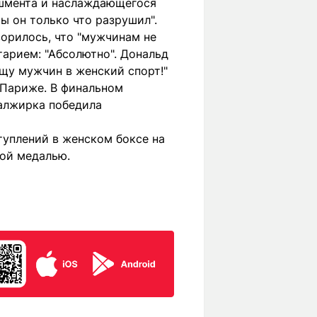
ишмента и наслаждающегося
ы он только что разрушил".
ворилось, что "мужчинам не
тарием: "Абсолютно". Дональд
ущу мужчин в женский спорт!"
 Париже. В финальном
 алжирка победила
туплений в женском боксе на
кой медалью.