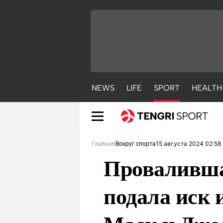
NEWS
LIFE
SPORT
HEALTH
15 августа 2024 02:58
Главная
Вокруг спорта
Проваливша
подала иск 
NEWS
LIFE
S
Новости
Красиво
С