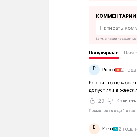
КОММЕНТАРИИ
Комментарии проходят мо
Популярные
После
Р
2 года
Ронин
Как никто не может
допустили в женски
20
Ответить
Посмотреть еще 1 отве
E
2 года 
Elena