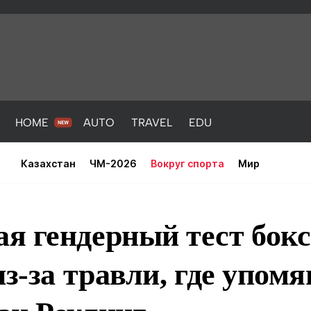
HOME
AUTO
TRAVEL
EDU
Казахстан
ЧМ-2026
Вокруг спорта
Мир
я гендерный тест бок
из-за травли, где упом
PORT
HEALTH
HOME
AUTO
Новости
порт
Новости
Новости