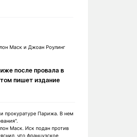
Вокруг света
Образование
Путевые
Учебные
заметки
заведения
Маршруты
ты
Заилийского
Алатау
иже после провала в
Светлая тема
этом пишет издание
Мы в социальных сетях
ри прокуратуре Парижа. В нем
вания".
лон Маск. Иск подан против
ояснил, что французское