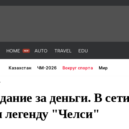
HOME
AUTO
TRAVEL
EDU
Казахстан
ЧМ-2026
Вокруг спорта
Мир
7
дание за деньги. В сет
 легенду "Челси"
PORT
HEALTH
HOME
AUTO
Новости
порт
Новости
Новости