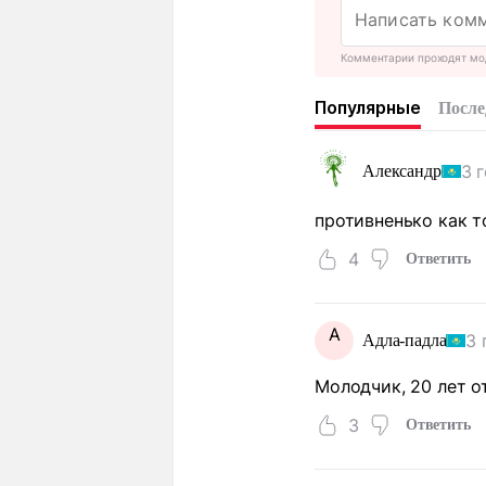
Комментарии проходят мо
Популярные
После
3 
Александр
противненько как то
4
Ответить
А
3 
Адла-падла
Молодчик, 20 лет от
3
Ответить