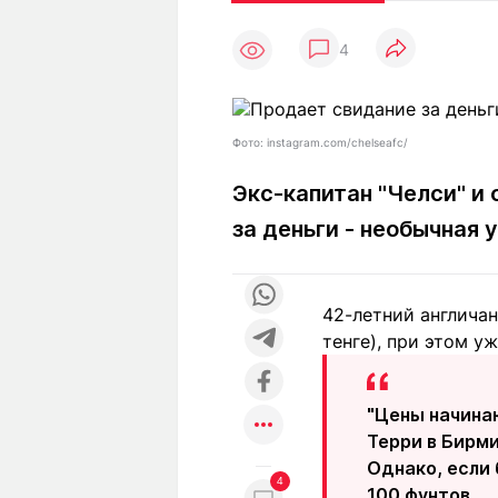
Статьи
Выгодно
В
4
Погода
Полезно
Т
Спецпроекты
Любопытно
Л
ч
Рейтинги
Гороскопы
Фото: instagram.com/chelseafc/
Рецепты
Экс-капитан "Челси" и
за деньги - необычная
О проекте
42-летний англичан
тенге), при этом у
Редакция
Ре
+7 (777) 001 44 99
"Цены начинаю
Терри в Бирм
Однако, если 
4
100 фунтов.