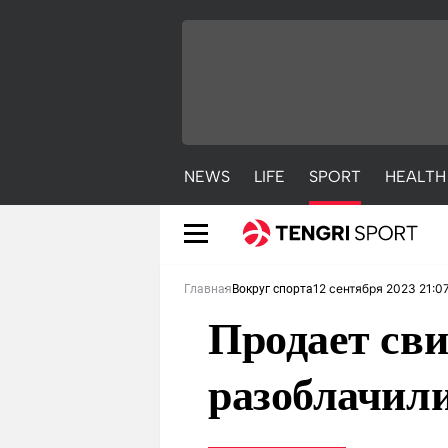
NEWS
LIFE
SPORT
HEALTH
12 сентября 2023 21:0
Главная
Вокруг спорта
Продает сви
разоблачили
NEWS
LIFE
S
Новости
Красиво
С