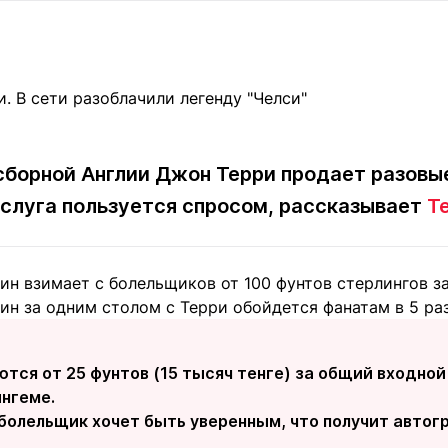
Статьи
округ спорта
Статьи
Полезное
ренды
Блоги
ига
Обзоры
емпионов
Спецпроек
 сборной Англии Джон Терри продает разовы
 услуга пользуется спросом, рассказывает
Te
Контакты редакции
Вакансии
Реклама
Пресс-центр
ин взимает с болельщиков от 100 фунтов стерлингов з
жин за одним столом с Терри обойдется фанатам в 5 ра
клама
+7 (700) 3 888 188
тся от 25 фунтов (15 тысяч тенге) за общий входной
ингеме.
болельщик хочет быть уверенным, что получит автог