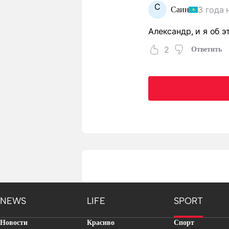
С
3 года 
Саин
Александр, и я об э
2
Ответить
NEWS
LIFE
SPORT
Новости
Красиво
Спорт