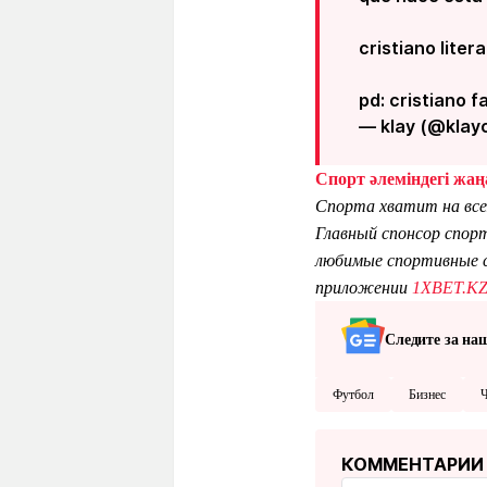
cristiano lite
pd: cristiano f
— klay (@klayc
Спорт әлеміндегі жаңа
Спорта хватит на все
Главный спонсор спор
любимые спортивные с
приложении
1XBET.K
Следите за на
Футбол
Бизнес
Ч
КОММЕНТАРИИ