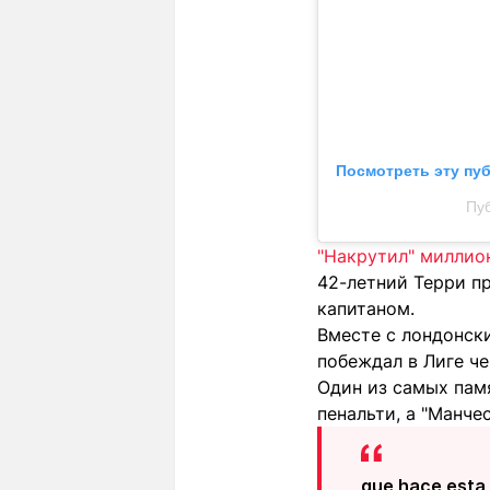
Посмотреть эту пу
Пуб
"Накрутил" миллио
42-летний Терри пр
капитаном.
Вместе с лондонск
побеждал в Лиге ч
Один из самых памя
пенальти, а "Манче
que hace esta 