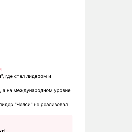
и
", где стал лидером и
, а на международном уровне
лидер "Челси" не реализовал
xd.