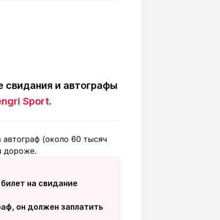
Вокруг света
Образование
Путевые
Учебные
заметки
заведения
Маршруты
ты
Заилийского
Алатау
е свидания и автографы
ngri Sport
.
Светлая тема
а автограф (около 60 тысяч
з дороже.
Мы в социальных сетях
 билет на свидание
раф, он должен заплатить