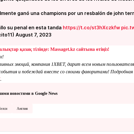
ralmente ganó una champions por un resbalón de john ter
allo su penal en esta tanda
https://t.co/st3hXczkfw
pic.t
ito11) August 7, 2023
лықтар қазақ тілінде: Massaget.kz сайтына өтіңіз!
х!
тивных эмоций, компания 1XBET, дарит всем новым пользователя
обытия и побеждай вместе со своими фаворитами! Подробная 
Z
.
шими новостями в Google News
елси
Англия