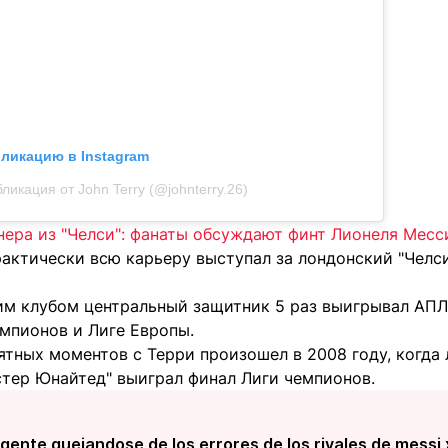
бликацию в Instagram
ликация от John Terry (@johnterry.26)
нера из "Челси": фанаты обсуждают финт Лионеля Месс
актически всю карьеру выступал за лондонский "Челси
им клубом центральный защитник 5 раз выигрывал АПЛ
емпионов и Лиге Европы.
тных моментов с Терри произошел в 2008 году, когда 
стер Юнайтед" выиграл финал Лиги чемпионов.
gente quejandose de los errores de los rivales de messi 