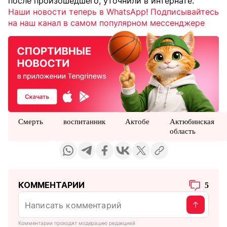
после произошедшего, уточнили в интернате.
Наши новости теперь в WhatsApp! Подписывайтесь
на наш канал в самом популярном мессенджере
Смерть
воспитанник
Актобе
Актюбинская
область
КОММЕНТАРИИ
5
Комментарии проходят модерацию редакцией