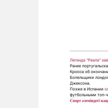
Легенда "Реала" за
Ранее португальск
Крооса об окончан
Болельщики лондон
Джексона.
Позже в Испании
о
футбольными топ-ч
Спорт әлеміндегі жаңа