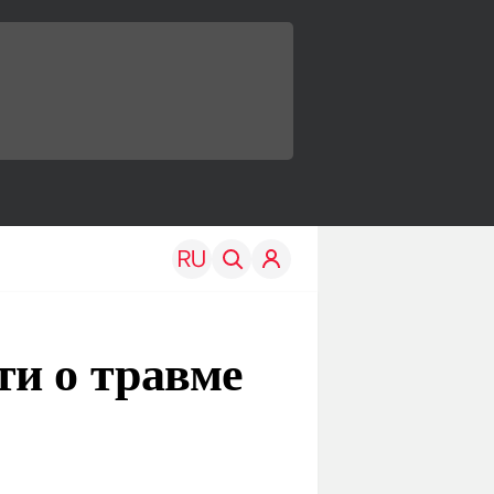
и о травме
TRAVEL
EDU
Моя страна
Новости