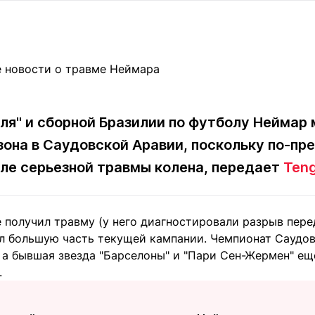
Статьи
округ спорта
Статьи
Полезное
ренды
Блоги
ига
Обзоры
емпионов
Спецпроек
я" и сборной Бразилии по футболу Неймар
она в Саудовской Аравии, поскольку по-пр
Контакты редакции
Вакансии
Реклама
Пресс-центр
ле серьезной травмы колена, передает
Teng
е получил травму (у него диагностировали разрыв пер
клама
ил большую часть текущей кампании. Чемпионат Саудо
+7 (700) 3 888 188
, а бывшая звезда "Барселоны" и "Пари Сен-Жермен" е
.