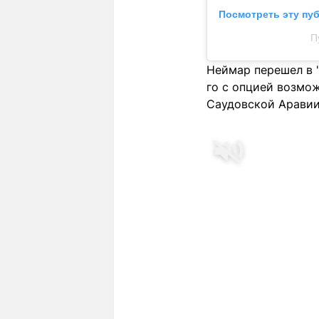
Посмотреть эту пу
П
Неймар перешел в "
го с опцией возмож
Саудовской Аравии