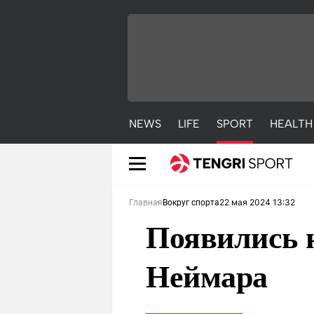
NEWS
LIFE
SPORT
HEALTH
22 мая 2024 13:32
Главная
Вокруг спорта
Появились 
Неймара
NEWS
LIFE
S
Новости
Красиво
С