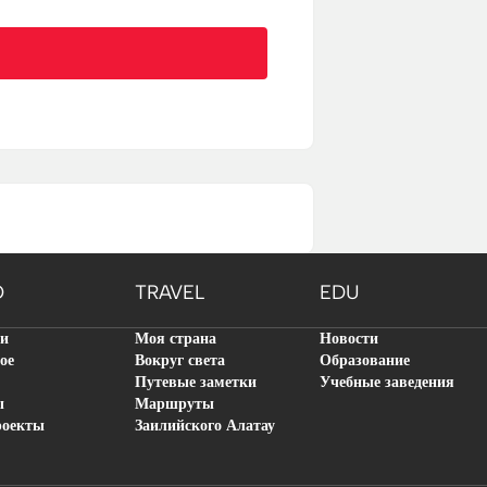
O
TRAVEL
EDU
ти
Моя страна
Новости
ое
Вокруг света
Образование
Путевые заметки
Учебные заведения
ы
Маршруты
роекты
Заилийского Алатау