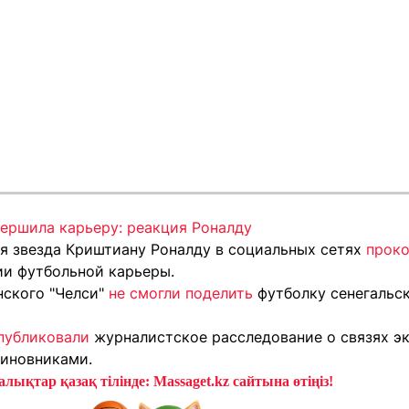
вершила карьеру: реакция Роналду
ая звезда Криштиану Роналду в социальных сетях
прок
ии футбольной карьеры.
ского "Челси"
не смогли поделить
футболку сенегальс
публиковали
журналистское расследование о связях эк
иновниками.
лықтар қазақ тілінде: Massaget.kz сайтына өтіңіз!