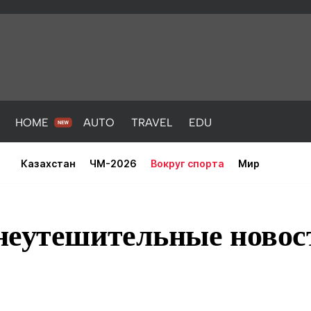
HOME
AUTO
TRAVEL
EDU
Казахстан
ЧМ-2026
Вокруг спорта
Мир
неутешительные новост
PORT
HEALTH
HOME
AUTO
Новости
порт
Новости
Новости