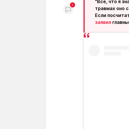
"Все, что я з
1
травмах оно с
Если посчитат
заявил
главны