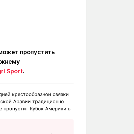
Вокруг света
Образование
Путевые
Учебные
заметки
заведения
Маршруты
ты
Заилийского
Алатау
 может пропустить
ежнему
Светлая тема
ri Sport
.
едней крестообразной связки
Мы в социальных сетях
вской Аравии традиционно
ще пропустит Кубок Америки в