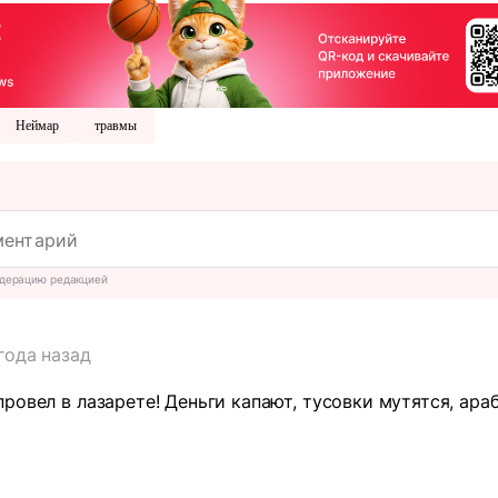
Неймар
травмы
дерацию редакцией
года назад
ровел в лазарете! Деньги капают, тусовки мутятся, ара