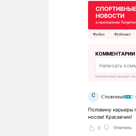
Футбол
Футболист
КОММЕНТАРИИ
Комментарии проходят мо
С
2 
Столичный
Половину карьеры п
носом! Красавчик!
0
Ответить