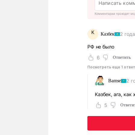
Комментарии проходят мо
К
2 года
Казбек
РФ не было
6
Ответить
Посмотреть еще 1 отве
2 г
Bamse
Казбек, ага, как
5
Ответи