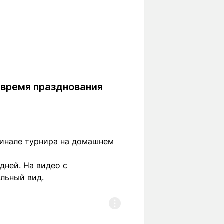
Вокруг света
Образование
Путевые
Учебные
заметки
заведения
Маршруты
ты
Заилийского
Алатау
 время празднования
Светлая тема
финале турнира на домашнем
Мы в социальных сетях
дней. На видео с
альный вид.