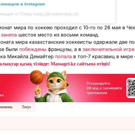
бликацию в Instagram
икация от Český hokej (@ceskyhokej.cz)
онат мира по хоккею проходил с 10-го по 26 мая в Че
и
заняла
шестое место из восьми команд.
ионата мира казахстанские хоккеисты одержали две п
уре были
побеждены
французы, а в
заключительной игре
тка Микайла Демайтер
попала
в топ-7 красавиц в мире 
лықтар қазақ тілінде: Massaget.kz сайтына өтіңіз!
емпионы
Титул