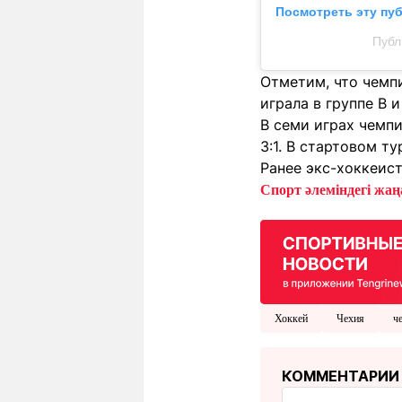
Посмотреть эту пу
Публ
Отметим, что чемпи
играла в группе B 
В семи играх чемп
3:1. В стартовом т
Ранее экс-хоккеис
Спорт әлеміндегі жаңа
Хоккей
Чехия
ч
КОММЕНТАРИИ