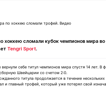
Статьи
округ спорта
Статьи
Полезное
ренды
Блоги
ига
Обзоры
емпионов
Спецпроек
по хоккею сломали кубок чемпионов мира во
ает
Tengri Sport
.
Контакты редакции
Вакансии
Реклама
Пресс-центр
 вернули себе титул чемпионов мира спустя 14 лет. В 
 сборную Швейцарии со счетом 2:0.
клама
ожданного титула продолжается в течение нескольких 
+7 (700) 3 888 188
ал и главный трофей, который уже потерял свой изнач