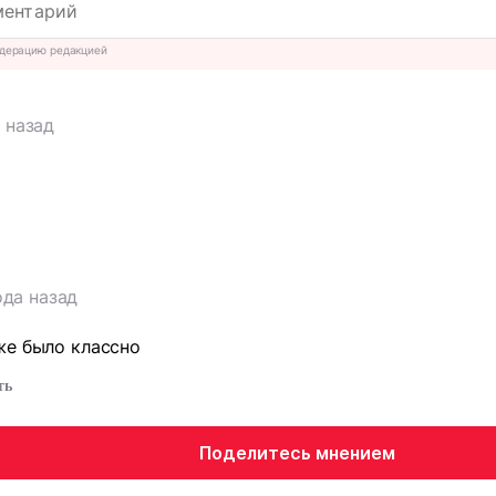
дерацию редакцией
 назад
т
ода назад
 же было классно
ть
Поделитесь мнением