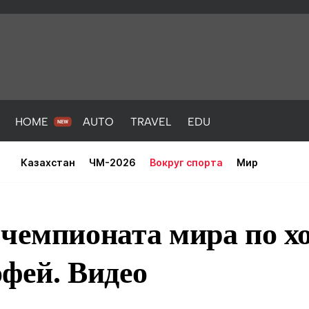
HOME
AUTO
TRAVEL
EDU
Казахстан
ЧМ-2026
Вокруг спорта
Мир
 чемпионата мира по х
фей. Видео
PORT
HEALTH
HOME
AUTO
Новости
порт
Новости
Новости