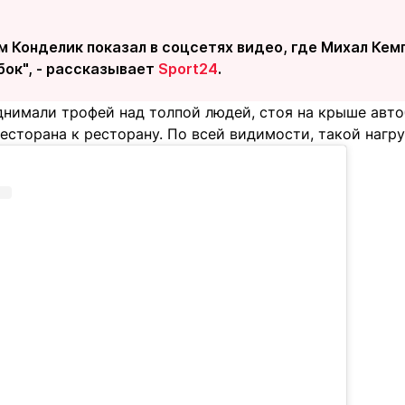
м Конделик показал в соцсетях видео, где Михал Ке
бок", - рассказывает
Sport24
.
нимали трофей над толпой людей, стоя на крыше автоб
есторана к ресторану. По всей видимости, такой нагр