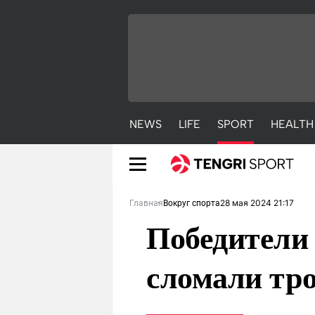
NEWS
LIFE
SPORT
HEALTH
28 мая 2024 21:17
Главная
Вокруг спорта
Победители
сломали тро
NEWS
LIFE
S
Новости
Красиво
С