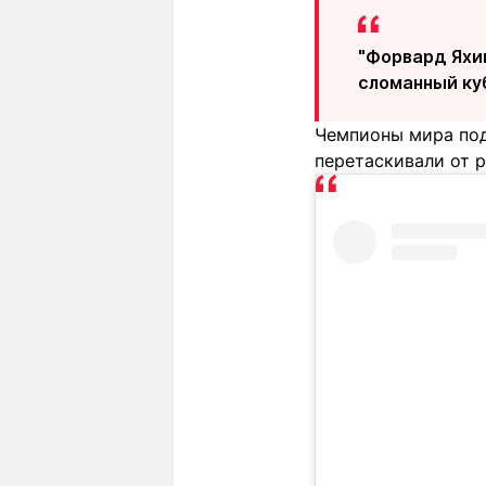
"Форвард Яхи
сломанный ку
Чемпионы мира под
перетаскивали от р