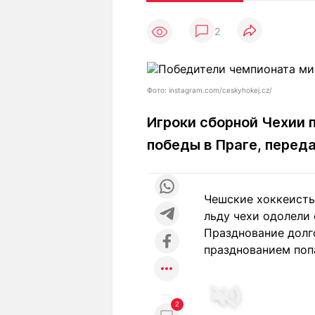
Статьи
Выгодно
В
2
Погода
Полезно
Т
Спецпроекты
Любопытно
Л
ч
Рейтинги
Гороскопы
Фото: instagram.com/ceskyhokej.cz/
Рецепты
Игроки сборной Чехии 
победы в Праге, перед
О проекте
Чешские хоккеисты
льду чехи одолели
Редакция
Ре
Празднование долг
+7 (777) 001 44 99
празднованием поп
2