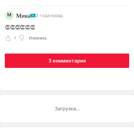
М
Мика
3 года назад
👏👏👏👏👏👏
3
Ответить
3 комментария
Загрузка...