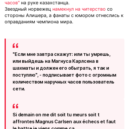
часов"
на руке казахстанца.
Звездный норвежец
намекнул на читерство
со
стороны Алишера, а фанаты с юмором отнеслись к
оправданиям чемпиона мира.
"Если мне завтра скажут: или ты умрешь,
или выйдешь на Магнуса Карлсена в
шахматы и должен его обыграть, я так и
поступлю", - подписывает фото с огромным
количеством наручных часов пользователь
сети.
Si demain on me dit soit tu meurs soit t
affrontes Magnus Carlsen aux échecs et faut
le battre je viens comme ça.