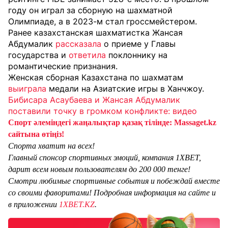
году он играл за сборную на шахматной
Олимпиаде, а в 2023-м стал гроссмейстером.
Ранее казахстанская шахматистка Жансая
Абдумалик
рассказала
о приеме у Главы
государства и
ответила
поклоннику на
романтические признания.
Женская сборная Казахстана по шахматам
выиграла
медали на Азиатские игры в Ханчжоу.
Бибисара Асаубаева и Жансая Абдумалик
поставили точку в громком конфликте: видео
Спорт әлеміндегі жаңалықтар қазақ тілінде: Massaget.kz
сайтына өтіңіз!
Спорта хватит на всех!
Главный спонсор спортивных эмоций, компания 1XBET,
дарит всем новым пользователям до 200 000 тенге!
Смотри любимые спортивные события и побеждай вместе
со своими фаворитами! Подробная информация на сайте и
в приложении
1XBET.KZ
.