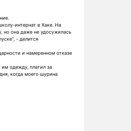
ние.
школу-интернат в Хаке. На
, но она даже не удосужилась
уске", - делится
дарности и намеренном отказе
 им одежду, платил за
дня, когда моего шурина