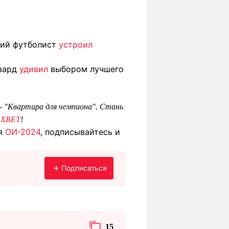
тний футболист
устроил
рвард
удивил
выбором лучшего
 - "Квартира для чемпиона". Стань
1XBET
!
ия
ОИ-2024
, подписывайтесь и
Подписаться
15