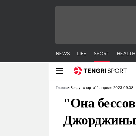
NEWS
LIFE
SPORT
HEALTH
11 апреля 2023 09:08
Главная
Вокруг спорта
"Она бессов
Джорджины 
NEWS
LIFE
S
Новости
Красиво
С