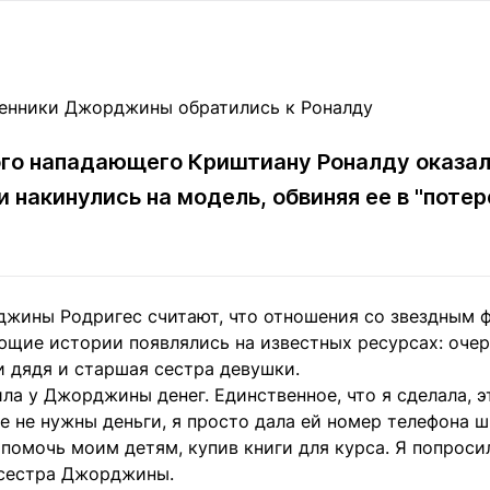
Статьи
округ спорта
Статьи
Полезное
ренды
Блоги
ига
Обзоры
емпионов
Спецпроек
го нападающего Криштиану Роналду оказал
 накинулись на модель, обвиняя ее в "потере
Контакты редакции
Вакансии
Реклама
Пресс-центр
жины Родригес считают, что отношения со звездным 
ющие истории появлялись на известных ресурсах: оче
клама
 дядя и старшая сестра девушки.
+7 (700) 3 888 188
ила у Джорджины денег. Единственное, что я сделала,
е не нужны деньги, я просто дала ей номер телефона ш
 помочь моим детям, купив книги для курса. Я попроси
а сестра Джорджины.