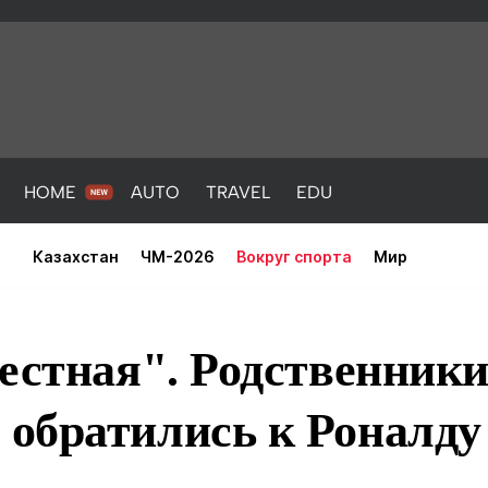
HOME
AUTO
TRAVEL
EDU
Казахстан
ЧМ-2026
Вокруг спорта
Мир
естная". Родственник
обратились к Роналду
PORT
HEALTH
HOME
AUTO
Новости
порт
Новости
Новости