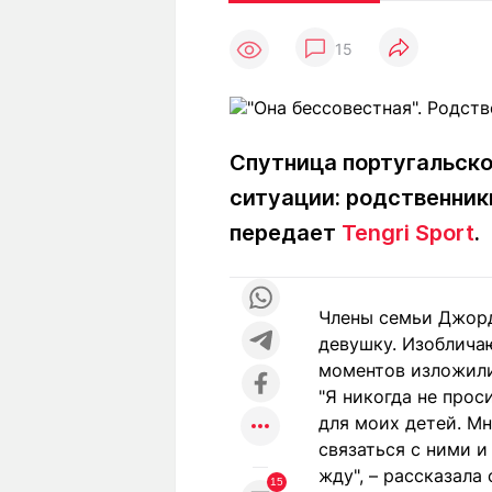
Статьи
Выгодно
В
15
Погода
Полезно
Т
Спецпроекты
Любопытно
Л
ч
Рейтинги
Гороскопы
Рецепты
Спутница португальско
ситуации: родственники
передает
Tengri Sport
.
О проекте
Члены семьи Джорд
девушку. Изоблича
Редакция
Ре
моментов изложили
+7 (777) 001 44 99
"Я никогда не прос
для моих детей. Мн
связаться с ними и
жду", – рассказал
15