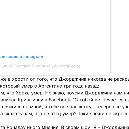
бликацию в Instagram
ция от Georgina Rodríguez (@georginagio)
кже в ярости от того, что Джорджина никогда не раск
 который умер в Аргентине три года назад:
ам, что Хорхе умер. Не знаю, почему Джорджина нам ни
 написал Криштиану в Facebook: "С тобой встречается с
, свяжись со мной, я тебе все расскажу". Теперь все уз
а сказать нам, что ее отец умер? Такие вещи не скроеш
га Роналду иного мнения. В своем шоу "Я – Джорджина