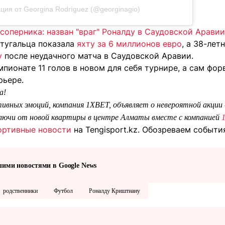
ция от Georgina Rodríguez (@georginagio)
соперника: назван "враг" Роналду в Саудовской Аравии
ртугальца показала
яхту за 6 миллионов евро
, а 38-ле
у
после неудачного матча в Саудовской Аравии.
мпионате 11 голов в новом для себя турнире, а сам фо
рьере.
а!
ивных эмоций, компания 1XBET, объявляет о невероятной акции
ключи от новой квартиры в центре Алматы вместе с компанией
ортивные новости
на Tengisport.kz. Обозреваем событ
шими новостями в Google News
родственники
Футбол
Роналду Криштиану