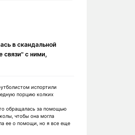
Вокруг света
Образование
Путевые
Учебные
заметки
заведения
Маршруты
ты
Заилийского
Алатау
ась в скандальной
 связи" с ними,
Светлая тема
футболистом испортили
редную порцию колких
Мы в социальных сетях
 это обращалась за помощью
колы, чтобы она могла
ла ее о помощи, но я все еще