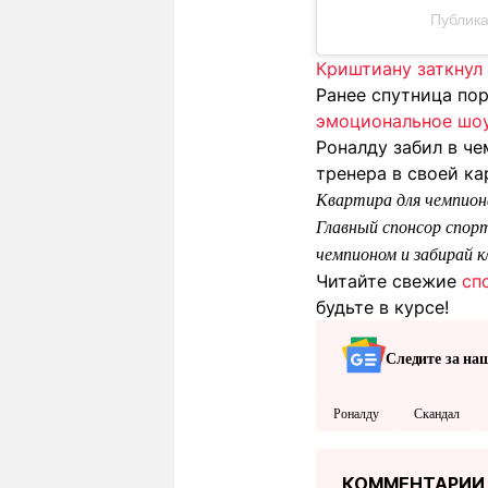
Публика
Криштиану заткнул 
Ранее спутница по
эмоциональное шо
Роналду забил в че
тренера в своей ка
Квартира для чемпион
Главный спонсор спорт
чемпионом и забирай 
Читайте свежие
сп
будьте в курсе!
Следите за на
Роналду
Скандал
КОММЕНТАРИИ