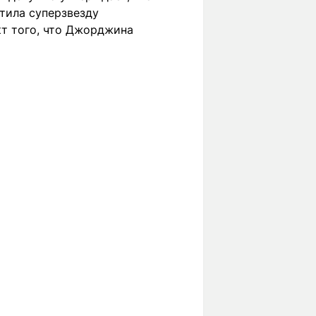
етила суперзвезду
кт того, что Джорджина