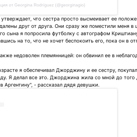
ция от Georgina Rodríguez (@georginagio)
 утверждает, что сестра просто высмеивает ее положе
далены друг от друга. Они сразу же поместили меня в 
го сына я попросила футболку с автографом Криштиану
вшись на то, что не хочет беспокоить его, пока он в отп
кже недоволен племянницей: он обвинил ее в неблаго
зрасте я обеспечивал Джорджину и ее сестру, покупал
ду. Я делал все это. Джорджина жила со мной до того 
в Аргентину", - рассказал дядя девушки.