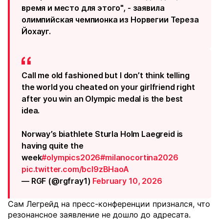
время и место для этого", - заявила
олимпийская чемпионка из Норвегии Тереза
Йохауг.
Call me old fashioned but I don’t think telling
the world you cheated on your girlfriend right
after you win an Olympic medal is the best
idea.
Norway’s biathlete Sturla Holm Laegreid is
having quite the
week
#olympics2026
#milanocortina2026
pic.twitter.com/bcI9zBHaoA
— RGF (@rgfray1)
February 10, 2026
Сам Легрейд на пресс-конференции признался, что
резонансное заявление не дошло до адресата.