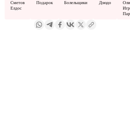
Сметов
Подарок
Болельщики
Дзюдо
Оли
Елдос
Игр
Па