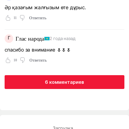
Әр қазағым жалғызым өте дұрыс.
11
Ответить
Г
Глас народа
2 года назад
спасибо за внимание 🌷🌷🌷
10
Ответить
6 комментариев
Загрузка...