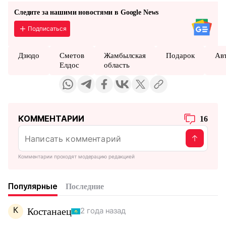
Следите за нашими новостями в Google News
Подписаться
Дзюдо
Сметов
Жамбылская
Подарок
Ав
Елдос
область
КОММЕНТАРИИ
16
Комментарии проходят модерацию редакцией
Популярные
Последние
К
Костанаец
2 года назад