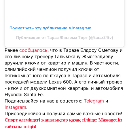
Посмотреть эту публикацию в Instagram
Публикация от Тараз Жиырма Төрт (@taraz24tv)
Ранее
сообщалось
, что в Таразе Елдосу Сметову и
его личному тренеру Галымжану Жылгелдиеву
вручили ключи от квартир и машин. В частности,
олимпийский чемпион получил ключи от
пятикомнатного пентхауса в Таразе и автомобиля
последней модели Lexus 600. А его личный тренер
- ключи от двухкомнатной квартиры и автомобиля
Hyundai Santa Fe.
Подписывайся на нас в соцсетях:
Telegram
и
Instagram
.
Присоединяйся и получай самые важные новости!
Спорт әлеміндегі жаңалықтар қазақ тілінде: Massaget.kz
сайтына өтіңіз!