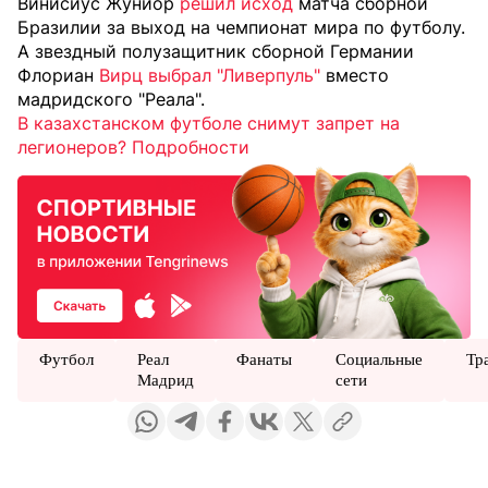
Винисиус Жуниор
решил исход
матча сборной
Бразилии за выход на чемпионат мира по футболу.
А звездный полузащитник сборной Германии
Флориан
Вирц выбрал "Ливерпуль"
вместо
мадридского "Реала".
В казахстанском футболе снимут запрет на
легионеров? Подробности
Футбол
Реал
Фанаты
Социальные
Тр
Мадрид
сети