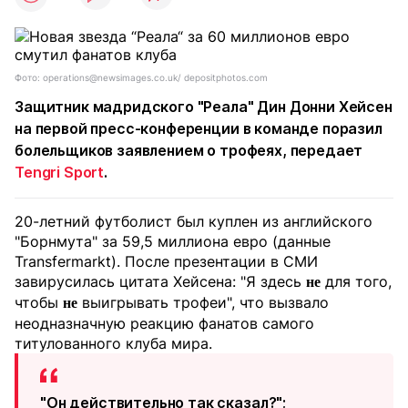
Фото: operations@newsimages.co.uk/ depositphotos.com
Защитник мадридского "Реала" Дин Донни Хейсен
на первой пресс-конференции в команде поразил
болельщиков заявлением о трофеях, передает
Tengri Sport
.
20-летний футболист был куплен из английского
"Борнмута" за 59,5 миллиона евро (данные
Transfermarkt). После презентации в СМИ
завирусилась цитата Хейсена: "Я здесь
для того,
не
чтобы
выигрывать трофеи", что вызвало
не
неодназначную реакцию фанатов самого
титулованного клуба мира.
"Он действительно так сказал?";