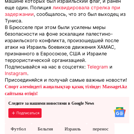
машине которых был израильский флаг, и ранен
еще один. Полиция
ликвидировала стрелка при
задержании
, сообщалось, что это был выходец из
Туниса.
В Брюсселе при этом были усилены меры
безопасности на фоне эскалации палестино-
израильского конфликта, произошедшей после
атаки на Израиль боевиков движения ХАМАС,
признанного в Евросоюзе, США и Израиле
террористической организацией.
Подписывайся на нас в соцсетях:
Telegram
и
Instagram
.
Присоединяйся и получай самые важные новости!
Спорт әлеміндегі жаңалықтар қазақ тілінде: Massaget.kz
сайтына өтіңіз!
Следите за нашими новостями в Google News
Подписаться
Футбол
Бельгия
Израиль
перенос